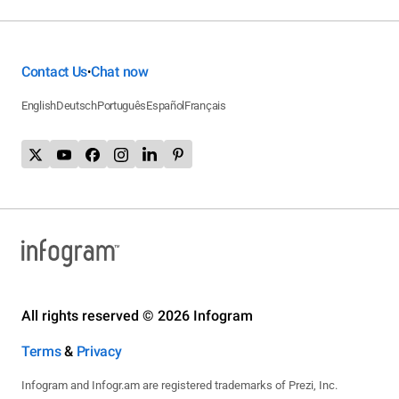
Contact Us
Chat now
•
English
Deutsch
Português
Español
Français
All rights reserved © 2026 Infogram
Terms
&
Privacy
Infogram and Infogr.am are registered trademarks of Prezi, Inc.