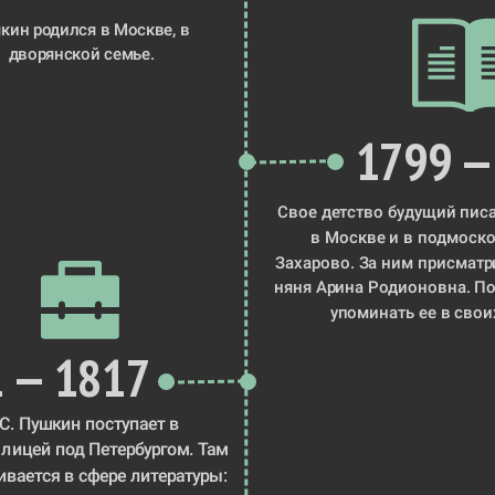
кин родился в Москве, 
в 
дворянской семье
.
1799 —
Свое детство
в Москве
 и в подмоск
Захарово
няня Арина Родионовна
. П
упоминать ее в свои
 — 1817
В 12 лет А.С. Пушкин поступает в 
 лицей
 под Петербургом. Там 
ивается в сфере литературы: 