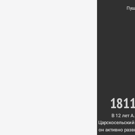
Пуш
1811
Царскосельский
он активно разв