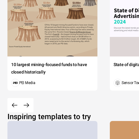
10 largest mining-focused funds to have
State of digi
closed historically
PEI Media
Sensor To
Inspiring templates to try