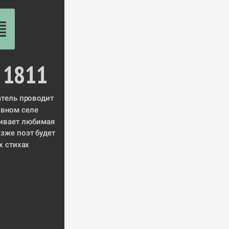
 1811
 будущий писатель проводит 
овном 
селе 
. За ним присматривает любимая 
озже поэт будет 
х стихах 