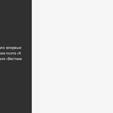
ыло 
впервые 
ние поэта
 «К 
але «Вестник 