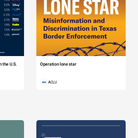
 the U.S.
Operation lone star
ACLU