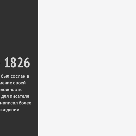
 1826
В июле 1824 года Пушкин был сослан в 
мение своей 
сложность 
 для писателя 
написал 
более 
зведений