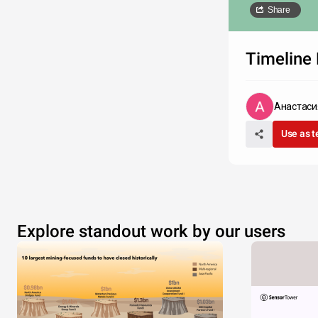
Share
Timeline 
Анастаси
Use as 
Explore standout work by our users