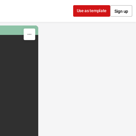
Use as template
Sign up