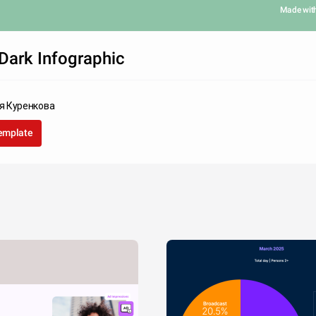
Made wit
Dark Infographic
я Куренкова
template