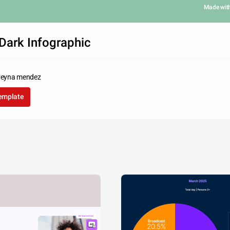
Made wit
Dark Infographic
 reyna mendez
template