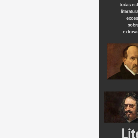
todas est
literatur
exces
sobr
extrava
Lit