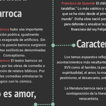
Francisco de Quevedo
 El chit
arroca 
tarabillas.“ Lo más satírico y
que se ha visto desde el princ
mundo”. Dicha obra nació por
para defender y ensalzar la p
arroca 
hubo una importante 
financiera del rey Felip
ción poética, igualmente 
 Caracte
 exagerada de artificios. Sin 
 la poesía barroca surgieron 
tes estilísticas denominadas 
Conceptismo.
  Los temas expuestos reflejan los 
arroco
 El teatro barroco se 
acontecimientos más resaltantes
a por las obras de comedia o 
XVII como el hambre, la pest
ión de relatos bíblicos. Por 
espiritualidad, el amor, la muer
 las comedias entrelazan lo 
pesimismo, el desencanto, ent
ágico con lo cómico.
 es amor, 
La literatura barroca nace 
contraposición de la literat
renacentista. 