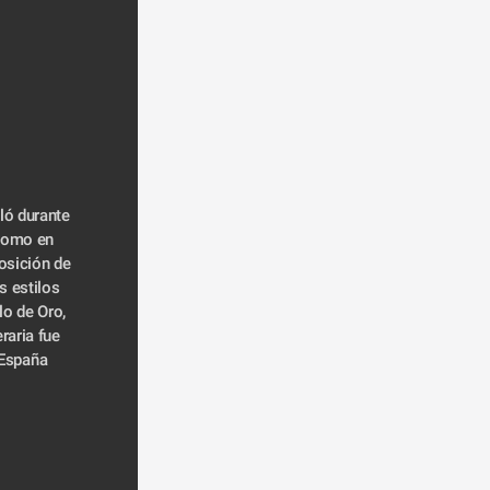
como en 
sición de 
s estilos 
o de Oro, 
raria fue 
 España