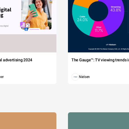
tal advertising 2024
The Gauge™: TV viewing trends in
wer
Nielsen