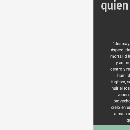
quien 
“Desmayar
áspero, tie
mortal, difu
y animo
centro y re
humilde
fugitivo, 
huir el ro
veneno 
provecho
cielo en un
alma a u
q