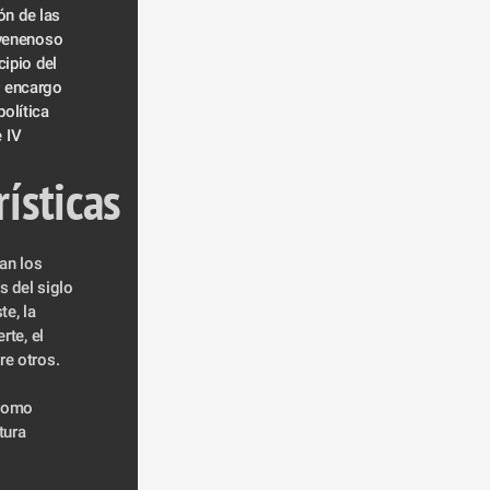
ón de las 
 venenoso 
ipio del 
 encargo 
olítica 
e IV
rísticas
 del siglo 
e, la 
te, el 
re otros.
como 
ura 