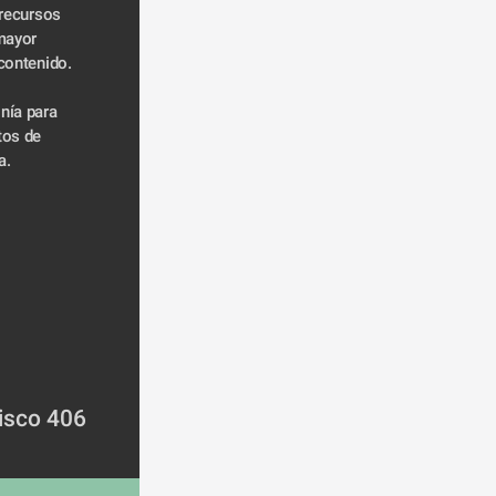
recursos 
mayor 
 contenido.
nía para 
os de 
a.
isco 406