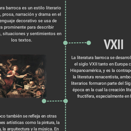
ura barroca es un estilo literario 
, prosa, narración y drama en el 
lenguaje decorativo se usa de 
 prominente para describir 
 situaciones y sentimientos en 
 VXII
los textos.
 La literatura barroca se desarrolló durante 
el siglo VXII tanto en Europa 
Hispanoamérica, y es la contrapo
la literatura renacentista, ambo
literarios formaron parte del Sigl
época en la cual la creación lite
fructífera, especialmente en
es artísticas como la pintura, la 
, la arquitectura y la música. En 