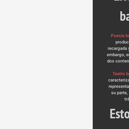
b
Poesía b
produc
recargada y
embargo, en
dos corrien
Teatro b
caracteriz
representac
su parte,
tr
Esto