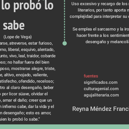
lo probó lo 
Uso excesivo y recargo de los 
literarios, por tanto aporta 
complejidad para interpretar su
sabe
Se emplea el sarcasmo y la iro
hacer frente a los sentimient
(Lope de Vega) 
desengaño y melancolí
se, atreverse, estar furioso, 
rno, liberal, esquivo, alentado, 
nto, vivo, leal, traidor, cobarde 
so; no hallar fuera del bien 
poso, mostrarse alegre, triste, 
, altivo, enojado, valiente, 
fuentes 
satisfecho, ofendido, receloso; 
significados.com
stro al claro desengaño, beber 
culturagenial.com
por licor süave, olvidar el 
agujaliteraria.com
, amar el daño; creer que un 
 infierno cabe, dar la vida y el 
 Reyna Méndez Franc
n desengaño; esto es amor, 
uien lo probó lo sabe.”