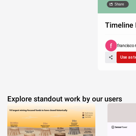
Share
Timeline 
francisco
Use as 
Explore standout work by our users