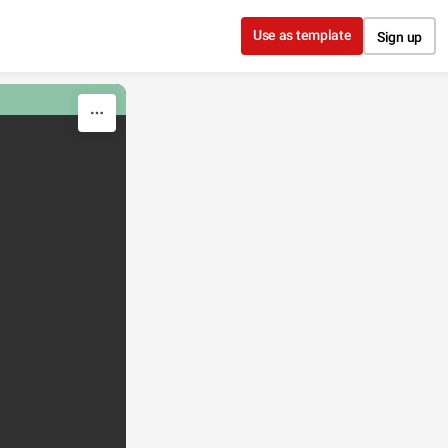
Use as template
Sign up