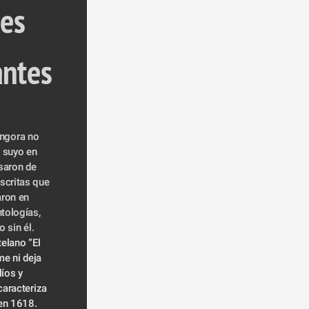
antes
ngora no 
 suyo en 
saron de 
critas que 
ron en 
ologías, 
 sin él.
telano “El 
e ni deja 
íos y 
racteriza 
 en 1618.