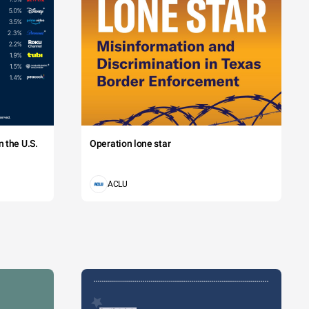
 the U.S.
Operation lone star
ACLU