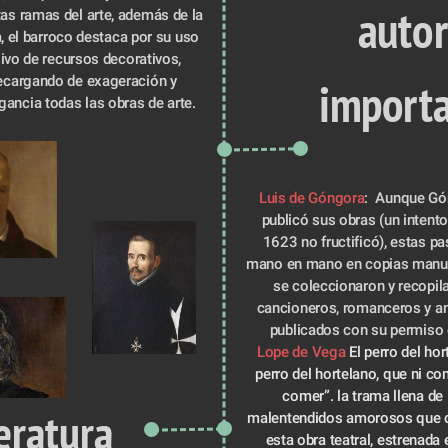
 autores 
as ramas del arte, además de la 
a, el barroco destaca por su uso 
ivo de recursos decorativos, 
import
ecargando de exageración y 
gancia todas las obras de arte.
Luis de Góngora
:  Aunque Gó
publicó sus obras (un intento
1623 no fructificó), estas pa
mano en mano en copias manus
se coleccionaron y recopila
cancioneros, romanceros y ant
publicados con su permiso o
Lope de Vega
 El perro del hor
perro del hortelano, que ni com
comer”. la trama llena de l
eratura 
malentendidos amorosos que ca
esta obra teatral, estrenada