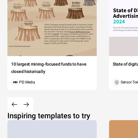
10 largest mining-focused funds to have
State of digi
closed historically
PEI Media
Sensor To
Inspiring templates to try