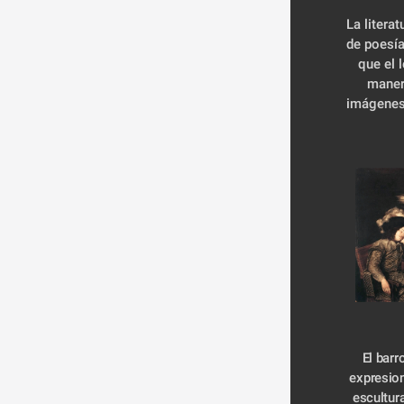
La literat
de poesía
que el 
manera
imágenes,
 El barroco también se refleja en otras 
expresion
escultura