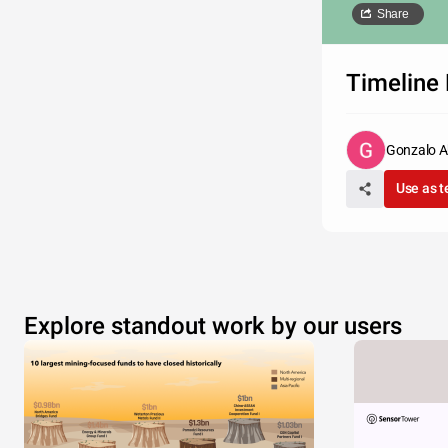
Share
Timeline 
Gonzalo A
Use as 
Explore standout work by our users