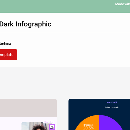
Made wit
Dark Infographic
belaira
template