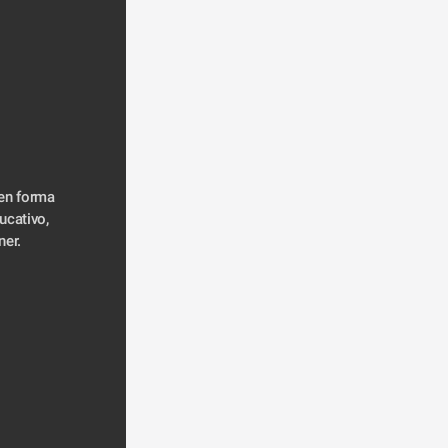
en forma 
cativo, 
er. 