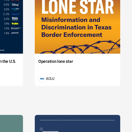
 the U.S.
Operation lone star
ACLU