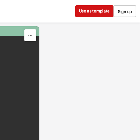
Use as template
Sign up