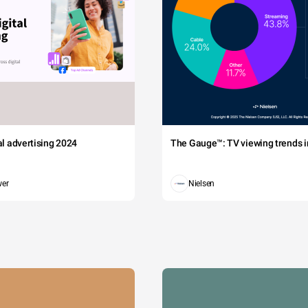
tal advertising 2024
The Gauge™: TV viewing trends in
wer
Nielsen