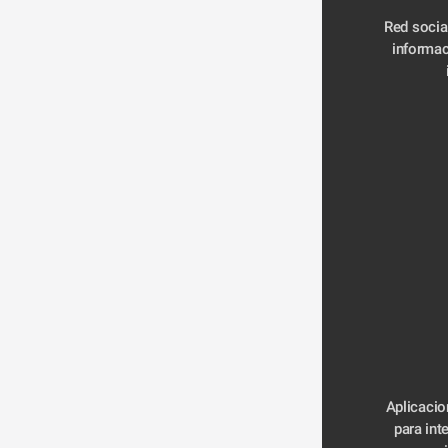
Red social
informac
Aplicacio
para int