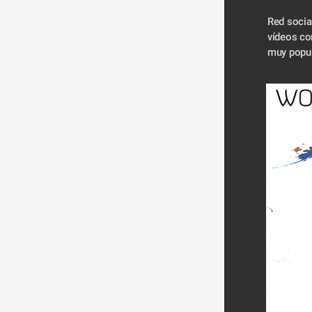
Red social
vídeos cor
muy popul