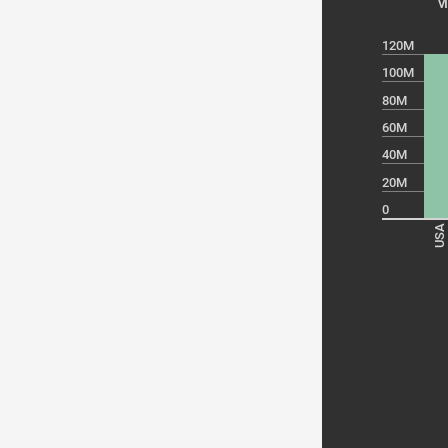
v
120M
100M
80M
60M
40M
20M
0
USA