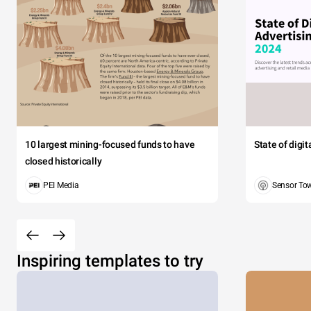
10 largest mining-focused funds to have
State of digi
closed historically
PEI Media
Sensor To
Inspiring templates to try