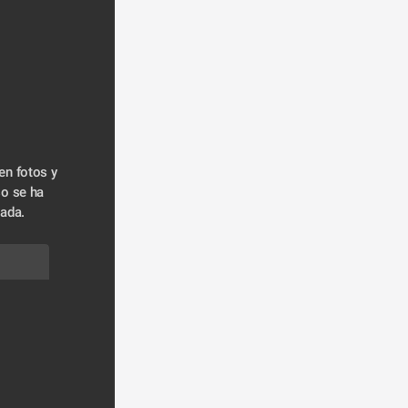
n fotos y 
o se ha 
ada. 