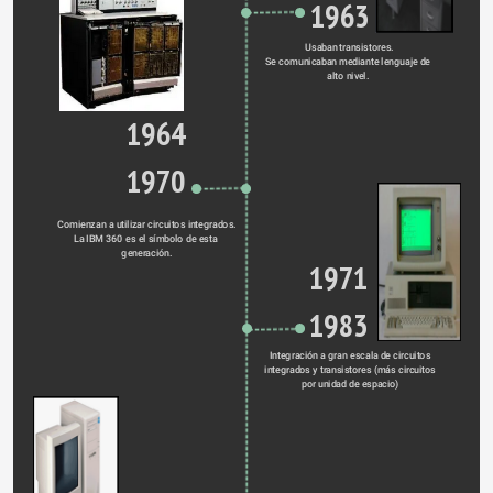
1963
Usaban transistores.
Se comunicaban mediante lenguaje de 
alto nivel. 
1964
1970
Comienzan a utilizar circuitos integrados.
La IBM 360 es el símbolo de esta 
generación.
1971
1983
Integración a gran escala de circuitos 
integrados y transistores (más circuitos 
por unidad de espacio) 