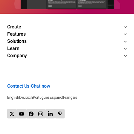
Create
Features
Solutions
Learn
Company
Contact Us
Chat now
•
English
Deutsch
Português
Español
Français