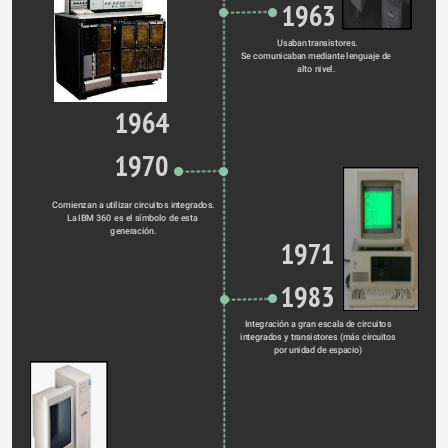
1963
Usaban transistores.
Se comunicaban mediante lenguaje de 
alto nivel. 
1964
1970
Comienzan a utilizar circuitos integrados.
La IBM 360 es el símbolo de esta 
generación.
1971
1983
Integración a gran escala de circuitos 
integrados y transistores (más circuitos 
por unidad de espacio) 