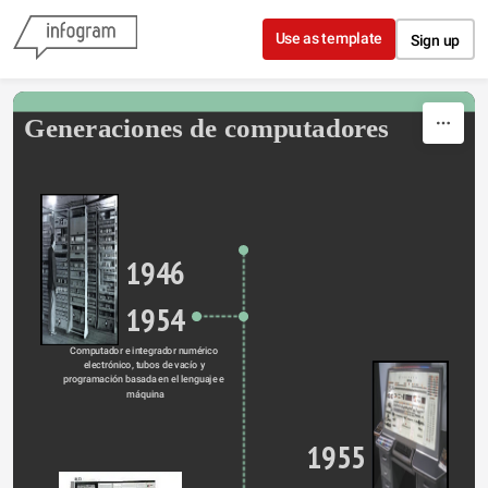
Skip to content
Use as template
Sign up
Generaciones de computadores
1946
1954
Computador e integrador numérico 
electrónico, tubos de vacío y 
programación basada en el lenguaje e 
máquina
1955