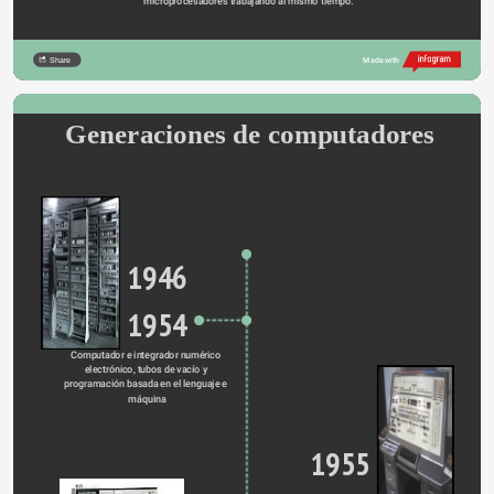
microprocesadores trabajando al mismo tiempo.
Share
Made with
Generaciones de computadores
1946
1954
Computador e integrador numérico 
electrónico, tubos de vacío y 
programación basada en el lenguaje e 
máquina
1955