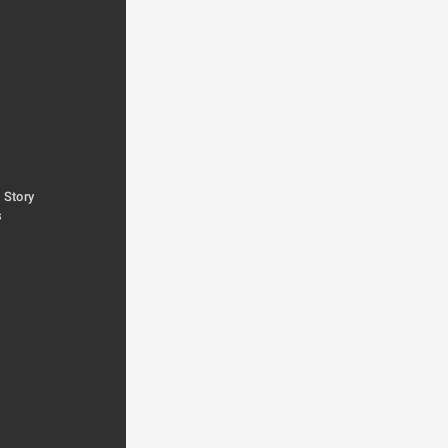
 Story
s