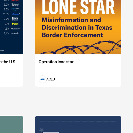
 the U.S.
Operation lone star
ACLU