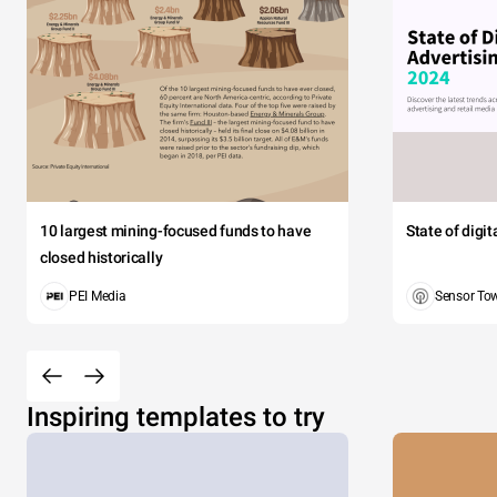
10 largest mining-focused funds to have
State of digi
closed historically
PEI Media
Sensor To
Inspiring templates to try