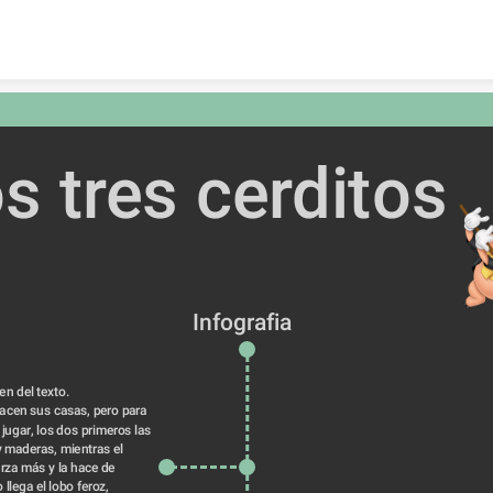
Skip to content
s tres cerditos
Infografia
   Resumen del texto.
acen sus casas, pero para 
jugar, los dos primeros las 
 maderas, mientras el 
rza más y la hace de 
 llega el lobo feroz, 