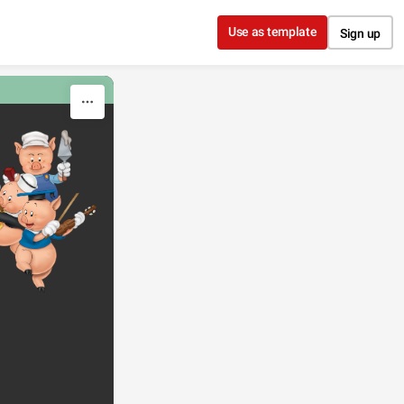
Use as template
Sign up