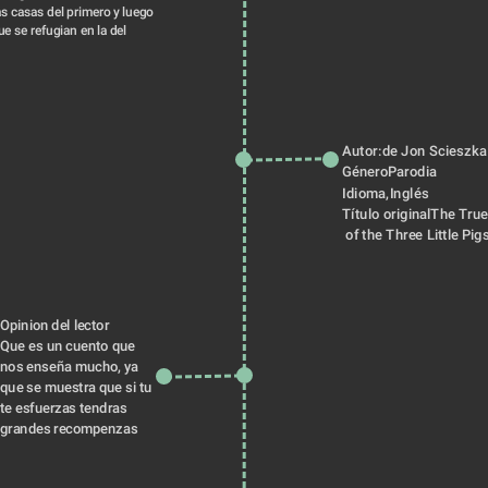
as casas del primero y luego 
e se refugian en la del 
Autor:de Jon Scieszka
GéneroParodia
Idioma,Inglés
Título originalThe True
 of the Three Little Pig
Opinion del lector
Que es un cuento que 
nos enseña mucho, ya
que se muestra que si tu
te esfuerzas tendras
grandes recompenzas