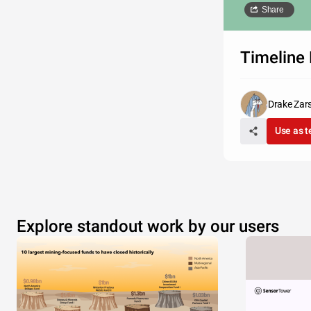
Share
Timeline 
Drake Zar
Use as 
Explore standout work by our users