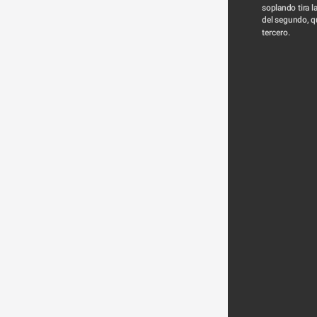
soplando tira l
del segundo, qu
tercero.