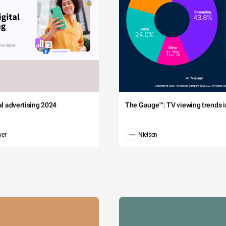
tal advertising 2024
The Gauge™: TV viewing trends in
wer
Nielsen