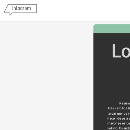
Lo
            
Tres cerditos h
tardar menos y 
hacen de paja y
mayor se esfue
ladrillo. Cuando