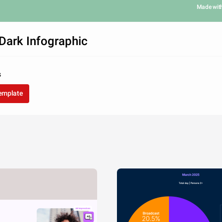
Made wit
Dark Infographic
s
template