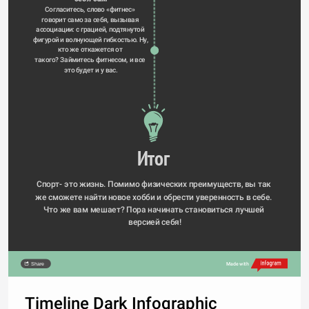
Согласитесь, слово «фитнес» 
говорит само за себя, вызывая 
ассоциации: с грацией, подтянутой 
фигурой и волнующей гибкостью. Ну, 
кто же откажется от 
такого? Займитесь фитнесом, и все 
это будет и у вас.
Итог
Спорт- это жизнь. Помимо физических преимуществ, вы так 
же сможете найти новое хобби и обрести уверенность в себе. 
Что же вам мешает? Пора начинать становиться лучшей 
версией себя!
Share
Made with
Timeline Dark Infographic