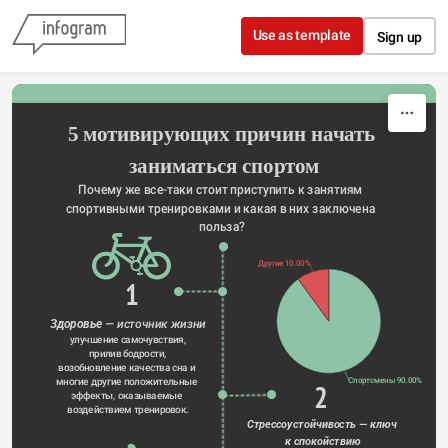
Skip to content
Use as template
Sign up
5 мотивирующих причин начать 
заниматься спортом
Почему же все-таки стоит приступить к занятиям 
спортивными тренировками и какая в них заключена 
польза?
Другие 10.00%
1
Здоровье 
— источник жизни
улучшение самочувствия,
прилив бодрости,
возобновление качества сна и 
Спортсмены 90.00%
многие другие положительные 
2
эффекты, оказываемые 
воздействием тренировок.
Стрессоустойчивость — ключ 
к спокойствию