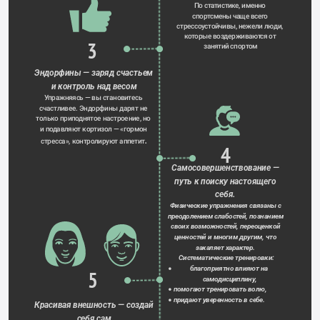
По статистике, именно 
спортсмены чаще всего 
стрессоустойчивы, нежели люди, 
которые воздерживаются от 
3
занятий спортом
Эндорфины — заряд счастьем 
и контроль над весом
Упражняясь — вы становитесь 
счастливее. Эндорфины дарят не 
только приподнятое настроение, но 
и подавляют кортизол — «гормон 
.
стресса», контролируют аппетит
4
Самосовершенствование — 
путь к поиску настоящего 
себя. 
Физические упражнения связаны с 
преодолением слабостей, познанием 
своих возможностей, переоценкой 
ценностей и многим другим, что 
закаляет характер. 
Систематические тренировки:
благоприятно влияют на 
5
самодисциплину,
помогают тренировать волю,
придают уверенность в себе.
Красивая внешность — создай 
себя сам