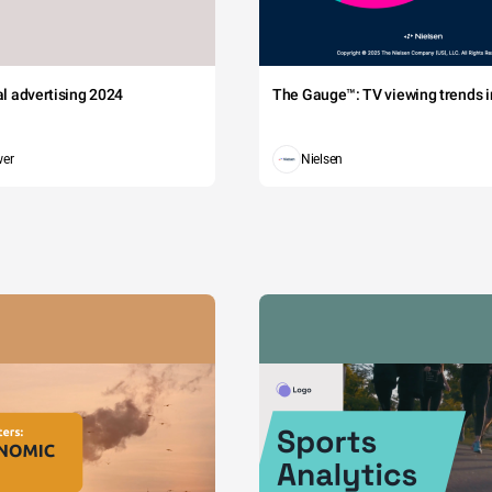
tal advertising 2024
The Gauge™: TV viewing trends in
wer
Nielsen