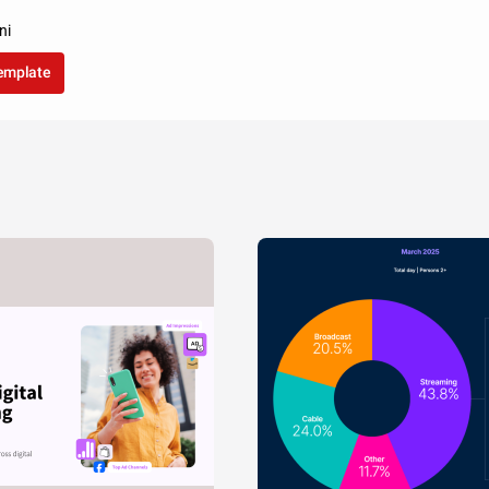
ni
template