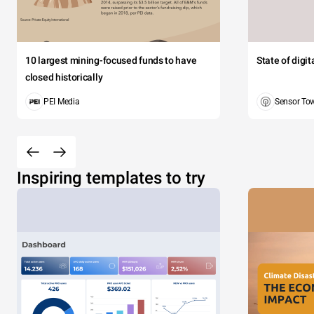
10 largest mining-focused funds to have
State of digi
closed historically
PEI Media
Sensor To
Inspiring templates to try