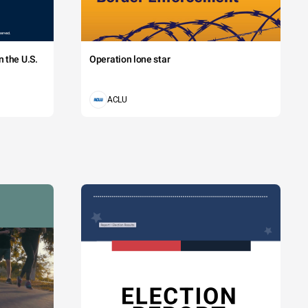
 the U.S.
Operation lone star
ACLU