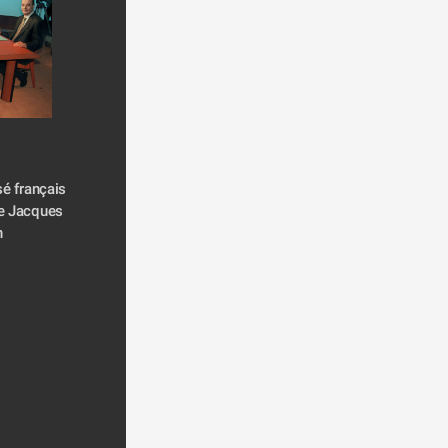
é français 
e Jacques 
n