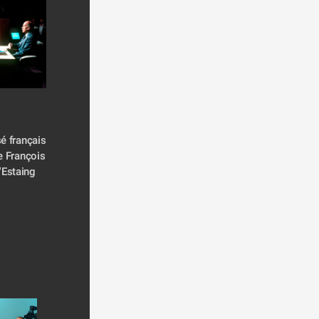
é français 
e François 
'Estaing