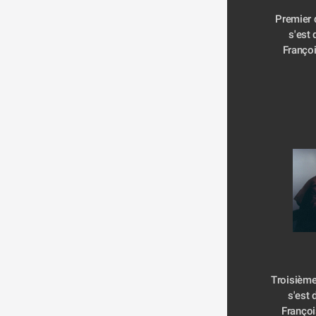
Premier d
s'est 
Françoi
Troisième 
s'est 
Françoi