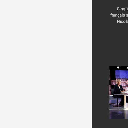
Cinqui
français 
Nicol