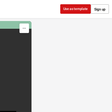
Use as template
Sign up