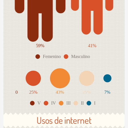
59%
41%
Femenino
Masculino
0
25%
43%
25%
7%
V
IV
III
II
I
Usos de internet