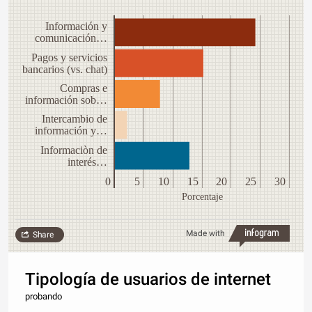
Información y
comunicación…
Pagos y servicios
bancarios (vs. chat)
Compras e
información sob…
Intercambio de
información y…
Informaciòn de
interés…
0
5
10
15
20
25
30
Porcentaje
Made with
Share
Tipología de usuarios de internet
probando