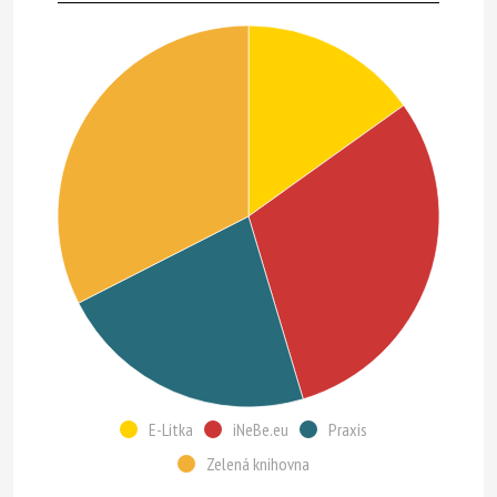
E-Litka
iNeBe.eu
Praxis
Zelená knihovna