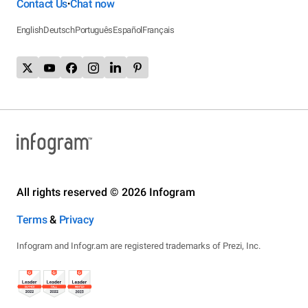
Contact Us
Chat now
•
English
Deutsch
Português
Español
Français
All rights reserved © 2026 Infogram
Terms
&
Privacy
Infogram and Infogr.am are registered trademarks of Prezi, Inc.