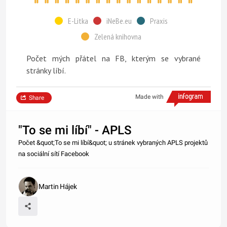
E-Litka
iNeBe.eu
Praxis
Zelená knihovna
Počet mých přátel na FB, kterým se vybrané
stránky líbí.
Made with
Share
"To se mi líbí" - APLS
Počet &quot;To se mi líbí&quot; u stránek vybraných APLS projektů
na sociální sítí Facebook
Martin Hájek