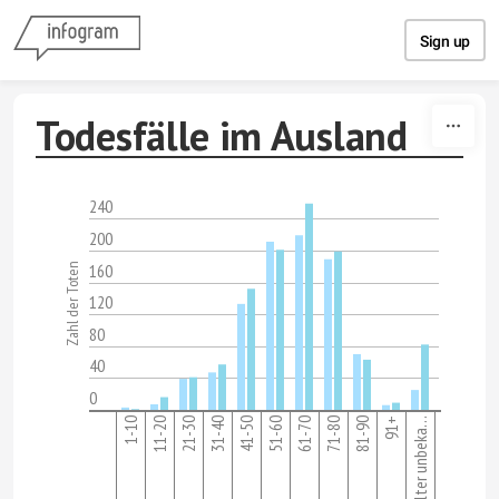
Skip to content
Sign up
Todesfälle im Ausland
240
200
160
Zahl der Toten
120
80
40
0
1-10
11-20
21-30
31-40
41-50
51-60
61-70
71-80
81-90
91+
Alter unbeka…