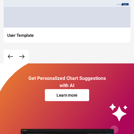
User Template
Get Personalized Chart Suggestions
with AI
Learn more