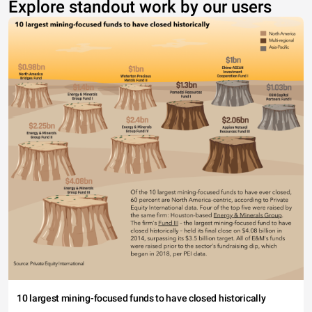
Explore standout work by our users
10 largest mining-focused funds to have closed historically