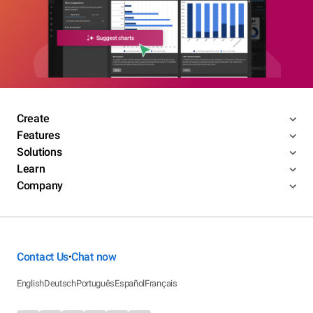
Create
Features
Solutions
Learn
Company
Contact Us
Chat now
•
English
Deutsch
Português
Español
Français