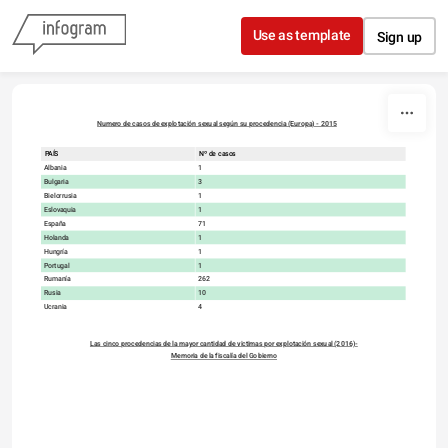
Skip to content
Use as template
Sign up
Numero de casos de explotación sexual según su procedencia (Europa) - 2015
PAÍS
Nº de casos
Albania
1
Bulgaria
3
Bielorrusia
1
Eslovaquia
1
España
71
Holanda
1
Hungría
1
Portugal
1
Rumanía
262
Rusia
10
Ucrania
4
Las cinco procedencias de la mayor cantidad de victimas por explotación sexual (2016)-
Memoria de la fiscalía del Gobierno