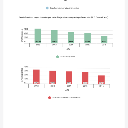
Año
Expulsiones ejecutadas (marroquíes)
Según los datos proporcionados por parte del ejecutuvo- respuesta parlamentaria (EFE, Europa Press)
9000
nºinmigrantes
6000
3000
0
10130
8985
7696
6869
5051
2012
2013
2014
2015
2016
Año
Nº total de expulsiones
4000
nº inmigrantes
3000
2000
1000
0
3581
3287
3127
3033
2147
2012
2013
2014
2015
2016
Año
Nº de inmigrantes MARROQUÍES expulsados