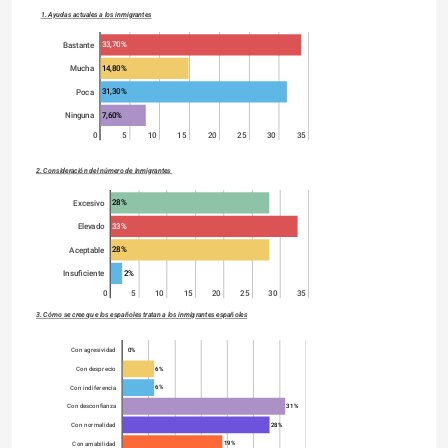
1. Ayudas actuales a los inmigrantes
33,70%
Bastante
14,80%
Mucha
31,30%
Poca
7,60%
Ninguna
0
5
10
15
20
25
30
35
2. Consideración del número de inmigrantes 
28%
Excesivo
33%
Elevado
28%
Aceptable
2%
Insuficiente
0
5
10
15
20
25
30
35
3. Cómo se cree que los españoles tratan a los inmigrantes españoles
0%
Con agresividad
6%
Con desprecio
6%
Con indiferencia
31%
Con desconfianza
28%
Con normalidad
19%
Con amabilidad