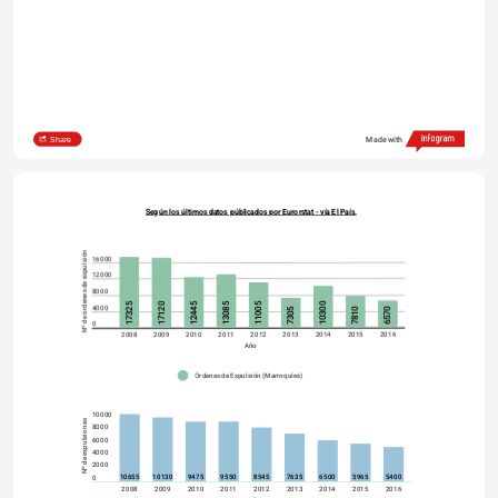
Sales and Marketing
Share
Made with
Según los últimos datos públicados por Eurorstat - vía El País.
Nº de órdenes de expulsión
16000
12000
8000
10300
11005
13085
12445
17120
17325
4000
6570
7810
7305
0
2016
2015
2014
2013
2012
2011
2010
2009
2008
Año
Órdenes de Expulsión (Marroquíes)
10000
Nº de expulsiones
8000
6000
4000
2000
10655
10130
9475
9550
8545
7635
6500
5965
5400
0
2008
2009
2010
2011
2012
2013
2014
2015
2016