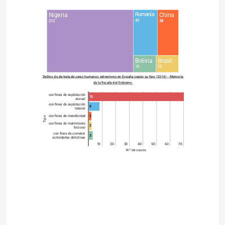
Nigeria
Rumanía
China
43
212
38
Bolivia
Brasil
15
15
Delitos de de trata de seres humanos extranjeros en España según su tipo (2016) - Memoria 
de la fiscalía del Gobierno 
con fines de explotación
70
sexual
con fines de explotación
8
laboral
2
con fines de mendicidad
Tipo
con fines de matrimonio
2
forzoso
con fines de cometer
3
actividades delictivas
0
10
20
30
40
50
60
70
Nº de casos