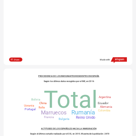
Share
Made with
PROCEDENCIA DE LOS INMIGRANTES RESIDENTES EN ESPAÑA
Según los últimos datos recogidos por el INE, en 2016
Total
Argentina
Bolivia
China
Ecuador
Ucrania
Alemania
Italia
Portugal
Colombia
Rumanía
Marruecos
Francia
Reino Unido
Bulgaria
ACTITUDES DE LOS ESPAÑOLES HACIA LA INMIGRACIÓN
    Según el últimos estudio realizado por el CIS, en 2015. Muestra de la población: 2470