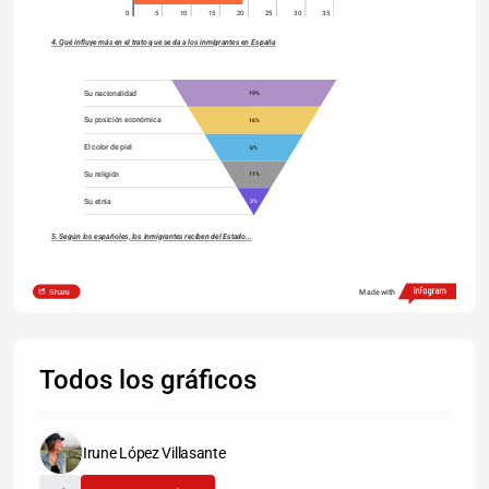
0
5
10
15
20
25
30
35
4. Qué influye más en el trato que se da a los inmigrantes en España
Su nacionalidad
19%
Su posición económica
16%
El color de piel
6%
Su religión
11%
Su etnia
3%
5. Según los españoles, los inmigrantes reciben del Estado...
39.76%
Share
Made with
25.30%
24.10%
9.64%
1.20%
Todos los gráficos
Mucho más de lo que aportan
Más de lo que aportan
Tanto como aportan
Menos de lo que aportan
Muchos menos de lo que aportan
6.Aportación de los inmigrantes al enriquecimiento de nuestra cultura
Irune López Villasante
Nada 11%
Mucho 12%