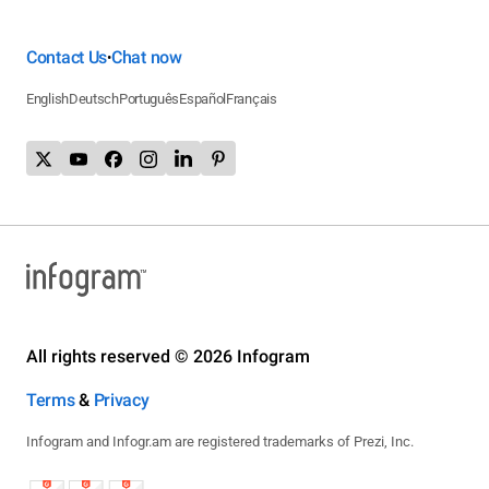
Contact Us
Chat now
•
English
Deutsch
Português
Español
Français
All rights reserved © 2026 Infogram
Terms
&
Privacy
Infogram and Infogr.am are registered trademarks of Prezi, Inc.