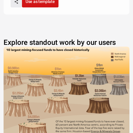
Use as template
Poco 31%
Bastante 38%
Mucho
Bastante
Poco
Nada
Explore standout work by our users
7.  Percepción de la inmigración en España
Negativa
24%
Positiva
40%
Muy
Muy negativa
positiva
5%
3%
8. La imagen que transmiten los medios de comunicación sobre los inmigrantes 
40
30
20
10
1%
0
21%
39%
8%
Muy positiva
Más bien
Más bien
Muy negativa