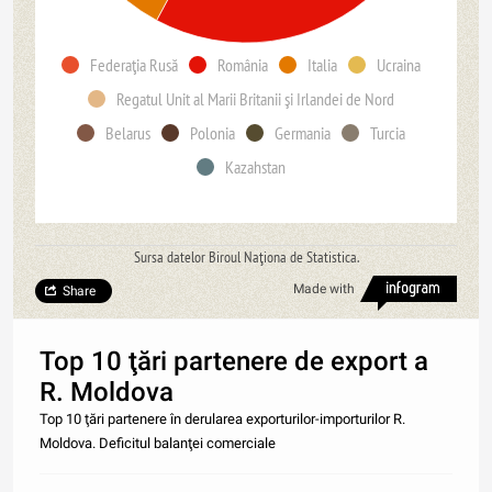
Federaţia Rusă
România
Italia
Ucraina
Regatul Unit al Marii Britanii şi Irlandei de Nord
Belarus
Polonia
Germania
Turcia
Kazahstan
Sursa datelor Biroul Naţiona de Statistica.
Made with
Share
Top 10 ţări partenere de export a
R. Moldova
Top 10 ţări partenere în derularea exporturilor-importurilor R.
Moldova. Deficitul balanţei comerciale