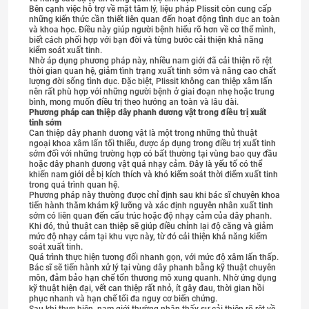
Bên cạnh việc hỗ trợ về mặt tâm lý, liệu pháp Plissit còn cung cấp
những kiến thức cần thiết liên quan đến hoạt động tình dục an toàn
và khoa học. Điều này giúp người bệnh hiểu rõ hơn về cơ thể mình,
biết cách phối hợp với bạn đời và từng bước cải thiện khả năng
kiểm soát xuất tinh.
Nhờ áp dụng phương pháp này, nhiều nam giới đã cải thiện rõ rệt
thời gian quan hệ, giảm tình trạng xuất tinh sớm và nâng cao chất
lượng đời sống tình dục. Đặc biệt, Plissit không can thiệp xâm lấn
nên rất phù hợp với những người bệnh ở giai đoạn nhẹ hoặc trung
bình, mong muốn điều trị theo hướng an toàn và lâu dài.
Phương pháp can thiệp dây phanh dương vật trong điều trị xuất
tinh sớm
Can thiệp dây phanh dương vật là một trong những thủ thuật
ngoại khoa xâm lấn tối thiểu, được áp dụng trong điều trị xuất tinh
sớm đối với những trường hợp có bất thường tại vùng bao quy đầu
hoặc dây phanh dương vật quá nhạy cảm. Đây là yếu tố có thể
khiến nam giới dễ bị kích thích và khó kiểm soát thời điểm xuất tinh
trong quá trình quan hệ.
Phương pháp này thường được chỉ định sau khi bác sĩ chuyên khoa
tiến hành thăm khám kỹ lưỡng và xác định nguyên nhân xuất tinh
sớm có liên quan đến cấu trúc hoặc độ nhạy cảm của dây phanh.
Khi đó, thủ thuật can thiệp sẽ giúp điều chỉnh lại độ căng và giảm
mức độ nhạy cảm tại khu vực này, từ đó cải thiện khả năng kiểm
soát xuất tinh.
Quá trình thực hiện tương đối nhanh gọn, với mức độ xâm lấn thấp.
Bác sĩ sẽ tiến hành xử lý tại vùng dây phanh bằng kỹ thuật chuyên
môn, đảm bảo hạn chế tổn thương mô xung quanh. Nhờ ứng dụng
kỹ thuật hiện đại, vết can thiệp rất nhỏ, ít gây đau, thời gian hồi
phục nhanh và hạn chế tối đa nguy cơ biến chứng.