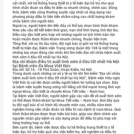
vật chất, với hệ thống trang thiết bị y tế hiện đại hỗ trợ cho quá
trình chẩn đoán và điều trị diễn ra nhanh chóng, chính xác. Đồng
thời, bệnh viện cũng thường xuyên cập nhật và ứng dụng các
phương pháp điều trị tiên tiến nhằm nâng cao chất lượng khám
chữa bệnh cho người dân.
Ngoài ra, người bệnh khi đến đây có thể lựa chọn hình thức khám
theo yêu cầu để tiết kiệm thời gian, hạn chế tình trạng chờ đợi lâu.
Điều này đặc biệt phù hợp với những người có lịch trình bận rộn
hoặc muốn được thăm khám nhanh chóng, thuận tiện hơn.
Tổng thể, với uy tín lâu năm, đội ngũ bác sĩ giỏi và hệ thống trang
thiết bị hiện đại, Bệnh viện Trung ương Quân đội 108 là một trong
những lựa chọn đáng cân nhắc khi tìm hiểu Địa chỉ chữa bệnh xuất
tinh sớm ở đâu tốt nhất tại Hà Nội.
Địa chỉ khám điều trị xuất tinh sớm
ở đâu tốt nhất Hà Nội
tại Bệnh viện đa khoa Việt Đức
Địa chỉ: Số 16 -
18 Phủ Doãn, Hoàn Kiếm, Hà Nội
Trong danh sách những cơ sở y tế uy tín khi tìm kiếm “Địa chỉ chữa
bệnh xuất tinh sớm ở đâu tốt nhất tại Hà Nội”, Bệnh viện Hữu nghị
Việt Đức là cái tên được nhiều người bệnh tin tưởng lựa chọn. Đây
là bệnh viện tuyến trung ương nổi tiếng với thế mạnh trong lĩnh vực
ngoại khoa, đặc biệt là chuyên khoa Tiết niệu – Nam học.
Tại Bệnh viện Việt Đức, người bệnh gặp các vấn đề về xuất tinh sớm
có thể được thăm khám tại khoa Tiết niệu – Nam học. Nơi đây quy
tụ đội ngũ bác sĩ có trình độ chuyên môn cao, nhiều năm kinh
nghiệm trong việc chẩn đoán và điều trị các bệnh lý nam khoa. Quá
trình thăm khám được thực hiện bài bản, giúp xác định chính xác
nguyên nhân gây bệnh và xây dựng phác đồ điều trị phù hợp với
từng trường hợp cụ thể.
Bên cạnh đó, bệnh viện được đầu tư hệ thống trang thiết bị y tế
hiện đại, hỗ trợ hiệu quả cho việc kiểm tra, xét nghiệm và điều trị.