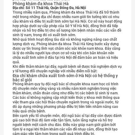
Phòng khám đa khoa Thái Hà
Địa chỉ: Số 11 Thái Hà, Quận Đống Đa, Hà Nội
Trong nhiều năm qua, Phòng khám đa khoa Thái Hà đã trở thành
một trong những địa chỉ được nhiều nam giới tin tưởng khi có nhu
cầu khám và điều trị xuất tinh sớm tại Hà Nội. Cơ sở này hoạt động
hợp pháp dưới sự cấp phép của Sở Y tế Hà Nội, đồng thời đã tiếp
nhận và hỗ trợ điều trị cho số lượng lớn bệnh nhân mắc các vấn đề
sinh lý nam, trong đó có xuất tinh sớm.
Nhờ quá trình hoạt động lâu dài và không ngừng nâng cao chất
lượng dịch vụ, Phòng khám đa khoa Thái Hà từng bước xây dựng
được uy tín trong lĩnh vực chăm sóc sức khỏe nam khoa. Đây cũng
là lý do nhiều người lựa chọn cơ sở này khi còn băn khoăn nên
chữa xuất tinh sớm ở đâu tại Hà Nội để đảm bảo an toàn và hiệu
quả.
Khi đến thăm khám tại đây, người bệnh sẽ được trải nghiệm dịch vụ
y tế tương đối chuyên nghiệp với nhiều điểm nổi bật:
Địa chỉ khám chữa xuất tinh sớm ở Hà Nội có hệ thống y
bác sĩ giỏi
Phòng khám quy tụ đội ngũ bác sĩ chuyên khoa nam học có trình
độ chuyên môn vững vàng và nhiều năm kinh nghiệm trong việc
thăm khám, chẩn đoán cũng như điều trị các bệnh lý sinh lý nam.
Các bác sĩ không ngừng cập nhật kiến thức y khoa mới thông qua
việc tham gia các hội thảo chuyên ngành trong và ngoài nước, từ
đó áp dụng những phương pháp điều trị tiên tiến nhằm nâng cao
hiệu quả chữa bệnh.
Bên cạnh yếu tố chuyên môn, đội ngũ bác sĩ tại đây còn được đánh
giá cao bởi thái độ làm việc tận tâm, luôn lắng nghe và hỗ trợ
người bệnh một cách chu đáo. Điều này giúp nam giới giảm bớt
tâm lý e ngại khi thăm khám các vấn đề nhạy cảm, đồng thời tạo
cảm giác yên tâm hơn trong suốt quá trình điều trị.