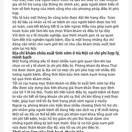
mọi thắc mắc của người bệnh trước và sau khi điều trị. Các chuyên
gia sẽ hỗ trợ cung cấp thông tin chính xác, giúp người bệnh hiểu rõ
hơn về tình trạng của mình cũng như các phương pháp điều trị phù
hợp.
Yếu tố bảo mật thông tin cũng luôn được đặt lên hàng đầu. Toàn
bộ dữ liệu cá nhân và hồ sơ bệnh án của người bệnh được lưu trữ
an toàn, cam kết không tiết lộ ra bên ngoài. Điều này giúp nam giới
hoàn toàn yên tâm khi lựa chọn thăm khám và điều trị tại đây.
Với dịch vụ y tế chuyên nghiệp, quy trình nhanh gọn và sự quan
tâm đến trải nghiệm người bệnh, đây là một trong những địa chỉ
đáng cân nhắc cho nam giới khi có nhu cầu khám chữa xuất tinh
sớm tại Hà Nội.
Địa chỉ khám chữa xuất tinh sớm ở Hà Nội có chi phí hợp lý,
minh bạch
Một trong những yếu tố được nhiều nam giới quan tâm khi lựa
chọn cơ sở y tế chính là chi phí điều trị. Phòng khám đa khoa Thái
Hà được đánh giá là địa chỉ có mức chi phí phù hợp với nhiều đối
tượng người bệnh, đồng thời đảm bảo tính minh bạch trong toàn
bộ quá trình khám chữa.
Tất cả các hạng mục thăm khám và điều trị xuất tinh sớm tại đây
đều được xây dựng dựa trên khung giá tham khảo theo quy định
của Sở Y tế Hà Nội. Trước khi tiến hành điều trị, người bệnh sẽ được
tư vấn chi tiết về từng khoản chi phí cụ thể, chỉ khi đồng ý mới thực
hiện, giúp hạn chế tối đa tình trạng phát sinh ngoài ý muốn.
Ngoài ra, phòng khám còn triển khai nhiều chương trình hỗ trợ chi
phí nhằm giúp người bệnh dễ dàng tiếp cận dịch vụ y tế chất lượng.
Một số ưu đãi có thể kể đến như gói khám nam khoa tổng quát với
chi phí tiết kiệm, hoặc hỗ trợ giảm chi phí thủ thuật dành cho
những người đăng ký lịch hẹn trước. Đây là cơ hội giúp nam giới
vừa được thăm khám đầy đủ, vừa tối ưu chi phí điều trị.