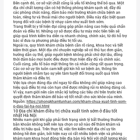
Bên cạnh đó, cơ sở vật chất cũng là yếu tố không thể bỏ qua. Một
địa chỉ chất lượng cần có hệ thống phòng khám sạch sẽ, đầy đủ
các phòng chức năng, đảm bảo môi trường khám chữa bệnh an
toàn, riêng tư và thoải mái cho người bệnh. Điều này đặc biệt quan
trọng đối với các bệnh lý nhạy cảm như xuất tinh sớm.
Trang thiết bị y tế hiện đại cũng góp phần nâng cao hiệu quả chẩn
đoán và điều trị. Những cơ sở được đầu tư máy móc tiên tiến sẽ
giúp quá trình kiểm tra diễn ra nhanh chóng, chính xác, từ đó hỗ trợ
bác sĩ đưa ra phương pháp điều trị tối ưu.
Ngoài ra, quy trình khám chữa bệnh cần rõ ràng, khoa học và tiết
kiệm thời gian. Một địa chỉ chuyên nghiệp sẽ có thủ tục đơn giản,
hướng dẫn cụ thể, giúp người bệnh không phải chờ đợi lâu, đồng
thời đảm bảo mọi bước đều được thực hiện đầy đủ và chính xác.
Cuối cùng, yếu tố bảo mật thông tin cá nhân cũng rất quan trọng.
Các cơ sở uy tín luôn cam kết giữ kín hồ sơ bệnh án, thông tin
người bệnh nhằm tạo sự yên tâm tuyệt đối trong suốt quá trình
thăm khám và điều trị.
Việc lựa chọn đúng địa chỉ ngay từ đầu không chỉ giúp nâng cao
hiệu quả điều trị mà còn hạn chế được những rủi ro không đáng có.
Vì vậy, nam giới nên cân nhắc kỹ lưỡng các tiêu chí trên trước khi
quyết định thăm khám để bảo vệ tốt nhất cho sức khỏe của mình.
Nguồn:
https://phongkhamtunhan.com/kham-chua-xuat-tinh-som-
o-dau-tai-ha-noi.html
10 Địa chỉ khám điều trị chữa xuất tinh sớm ở đâu tốt
nhất Hà Nội
Nhiều nam giới khi gặp phải tình trạng sinh lý bất thường thường
băn khoăn không biết nên lựa chọn cơ sở nào để thăm khám và
điều trị hiệu quả. Trên thực tế, việc tìm kiếm một địa chỉ uy tín
không hề đơn giản, bởi hiện nay có rất nhiều bệnh viện và phòng
khám nam khoa hoạt động trên địa bàn Hà Nội với chất lượng khác