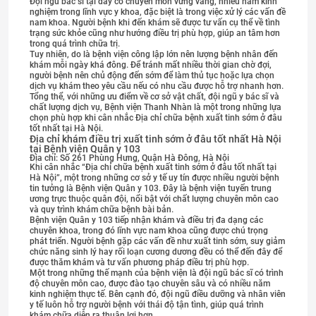
Đội ngũ bác sĩ tại đây có chuyên môn vững vàng, nhiều năm kinh
nghiệm trong lĩnh vực y khoa, đặc biệt là trong việc xử lý các vấn đề
nam khoa. Người bệnh khi đến khám sẽ được tư vấn cụ thể về tình
trạng sức khỏe cũng như hướng điều trị phù hợp, giúp an tâm hơn
trong quá trình chữa trị.
Tuy nhiên, do là bệnh viện công lập lớn nên lượng bệnh nhân đến
khám mỗi ngày khá đông. Để tránh mất nhiều thời gian chờ đợi,
người bệnh nên chủ động đến sớm để làm thủ tục hoặc lựa chọn
dịch vụ khám theo yêu cầu nếu có nhu cầu được hỗ trợ nhanh hơn.
Tổng thể, với những ưu điểm về cơ sở vật chất, đội ngũ y bác sĩ và
chất lượng dịch vụ, Bệnh viện Thanh Nhàn là một trong những lựa
chọn phù hợp khi cân nhắc Địa chỉ chữa bệnh xuất tinh sớm ở đâu
tốt nhất tại Hà Nội.
Địa chỉ khám điều trị xuất tinh sớm ở đâu tốt nhất Hà Nội
tại Bệnh viện Quân y 103
Địa chỉ: Số 261 Phùng Hưng, Quận Hà Đông, Hà Nội
Khi cân nhắc “Địa chỉ chữa bệnh xuất tinh sớm ở đâu tốt nhất tại
Hà Nội”, một trong những cơ sở y tế uy tín được nhiều người bệnh
tin tưởng là Bệnh viện Quân y 103. Đây là bệnh viện tuyến trung
ương trực thuộc quân đội, nổi bật với chất lượng chuyên môn cao
và quy trình khám chữa bệnh bài bản.
Bệnh viện Quân y 103 tiếp nhận khám và điều trị đa dạng các
chuyên khoa, trong đó lĩnh vực nam khoa cũng được chú trọng
phát triển. Người bệnh gặp các vấn đề như xuất tinh sớm, suy giảm
chức năng sinh lý hay rối loạn cương dương đều có thể đến đây để
được thăm khám và tư vấn phương pháp điều trị phù hợp.
Một trong những thế mạnh của bệnh viện là đội ngũ bác sĩ có trình
độ chuyên môn cao, được đào tạo chuyên sâu và có nhiều năm
kinh nghiệm thực tế. Bên cạnh đó, đội ngũ điều dưỡng và nhân viên
y tế luôn hỗ trợ người bệnh với thái độ tận tình, giúp quá trình
khám chữa diễn ra thuận lợi hơn.