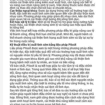
nhằm cải thiện khả năng kiểm soát xuất tinh, cân bằng nội tiết tố
và nâng cao chức năng sinh lý nam. Việc dùng thuốc luôn được chỉ
định và theo dõi chặt chẽ bởi bác sĩ chuyên khoa.
Can thiệp ngoại khoa:
Được áp dụng trong một số trường hợp cần
thiết, đặc biệt khi xuất tinh sớm liên quan đến vấn đề dây thần kinh
nhạy cảm. Phương pháp này giúp giảm độ nhạy cảm, kéo dài thời
gian quan hệ và cải thiện chất lượng đời sống tình dục.
Kết hợp vật lý trị liệu:
Một số kỹ thuật hỗ trợ giúp tăng cường tuần
hoàn máu, cải thiện chức năng sinh lý và nâng cao hiệu quả điều
trị tổng thể.
Việc linh hoạt kết hợp nhiều phương pháp điều trị giúp nâng cao tỷ
lệ thành công, đồng thời hạn chế tái phát. Nhờ đó, người bệnh có
thể nhanh chóng cải thiện tình trạng xuất tinh sớm và lấy lại sự tự
tin trong cuộc sống.
Kỹ thuật điều trị xuất tinh sớm bằng liệu pháp Plissit
Liệu pháp Plissit được xem là một trong những phương pháp điều
trị hiện đại, đặc biệt hiệu quả đối với các trường hợp xuất tinh sớm
có nguyên nhân từ yếu tố tâm lý. Phương pháp này đã được nhiều
chuyên gia nam khoa đánh giá cao nhờ khả năng cải thiện tình
trạng bệnh một cách tự nhiên, an toàn và bền vững.
Về bản chất, Plissit là sự kết hợp giữa tư vấn tâm lý và điều chỉnh
hành vi tình dục. Trong quá trình điều trị, bác sĩ sẽ trực tiếp trao
đổi, lắng nghe những chia sẻ của người bệnh liên quan đến đời
sống tình dục, thói quen sinh hoạt cũng như các vấn đề tâm lý
đang gặp phải. Thông qua đó, bác sĩ có thể xác định nguyên nhân
gây xuất tinh sớm, đặc biệt là những yếu tố như căng thẳng, lo âu,
thiếu tự tin hoặc nhận thức sai lệch về tình dục.
Sau khi đánh giá tổng thể, bác sĩ sẽ đưa ra các hướng dẫn cụ thể
nhằm giúp người bệnh điều chỉnh lại suy nghĩ và hành vi chưa phù
hợp. Đồng thời, nam giới cũng được hướng dẫn cách xây dựng thói
quen sinh hoạt lành mạnh, cải thiện khả năng kiểm soát cảm xúc
và nâng cao sự tự tin trong quan hệ tình dục.