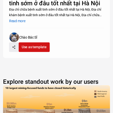
tinh sớm ở đâu tốt nhất tại Hà Nội
Địa chỉ chữa bệnh xuất tinh sớm ở đâu tốt nhất tại Hà Nội, Địa chỉ
khám bệnh xuất tinh sớm ở đâu tốt nhất tại Hà Nội, Địa chỉ chữa
bệnh xuất tinh sớm ở đâu tốt nhất tại Hà Nội, điều trị xuất tinh sớm
Read more
ở đâu tốt nhất tại Hà Nội, điều trị xuất tinh sớm ở đâu
Chào Bác Sĩ
Use as template
Explore standout work by our users