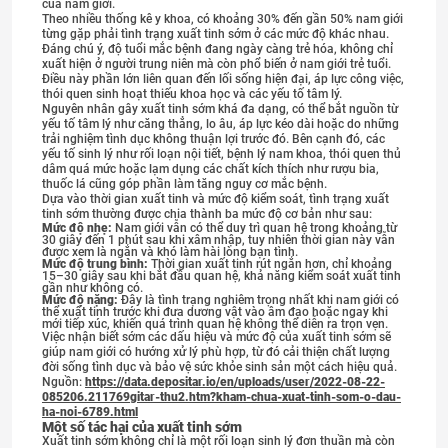
của nam giới.
Theo nhiều thống kê y khoa, có khoảng 30% đến gần 50% nam giới
từng gặp phải tình trạng xuất tinh sớm ở các mức độ khác nhau.
Đáng chú ý, độ tuổi mắc bệnh đang ngày càng trẻ hóa, không chỉ
xuất hiện ở người trung niên mà còn phổ biến ở nam giới trẻ tuổi.
Điều này phần lớn liên quan đến lối sống hiện đại, áp lực công việc,
thói quen sinh hoạt thiếu khoa học và các yếu tố tâm lý.
Nguyên nhân gây xuất tinh sớm khá đa dạng, có thể bắt nguồn từ
yếu tố tâm lý như căng thẳng, lo âu, áp lực kéo dài hoặc do những
trải nghiệm tình dục không thuận lợi trước đó. Bên cạnh đó, các
yếu tố sinh lý như rối loạn nội tiết, bệnh lý nam khoa, thói quen thủ
dâm quá mức hoặc lạm dụng các chất kích thích như rượu bia,
thuốc lá cũng góp phần làm tăng nguy cơ mắc bệnh.
Dựa vào thời gian xuất tinh và mức độ kiểm soát, tình trạng xuất
tinh sớm thường được chia thành ba mức độ cơ bản như sau:
Mức độ nhẹ:
Nam giới vẫn có thể duy trì quan hệ trong khoảng từ
30 giây đến 1 phút sau khi xâm nhập, tuy nhiên thời gian này vẫn
được xem là ngắn và khó làm hài lòng bạn tình.
Mức độ trung bình:
Thời gian xuất tinh rút ngắn hơn, chỉ khoảng
15–30 giây sau khi bắt đầu quan hệ, khả năng kiểm soát xuất tinh
gần như không có.
Mức độ nặng:
Đây là tình trạng nghiêm trọng nhất khi nam giới có
thể xuất tinh trước khi đưa dương vật vào âm đạo hoặc ngay khi
mới tiếp xúc, khiến quá trình quan hệ không thể diễn ra trọn vẹn.
Việc nhận biết sớm các dấu hiệu và mức độ của xuất tinh sớm sẽ
giúp nam giới có hướng xử lý phù hợp, từ đó cải thiện chất lượng
đời sống tình dục và bảo vệ sức khỏe sinh sản một cách hiệu quả.
Nguồn:
https://data.depositar.io/en/uploads/user/2022-08-22-
085206.211769gitar-thu2.htm?kham-chua-xuat-tinh-som-o-dau-
ha-noi-6789.html
Một số tác hại của xuất tinh sớm
Xuất tinh sớm không chỉ là một rối loạn sinh lý đơn thuần mà còn