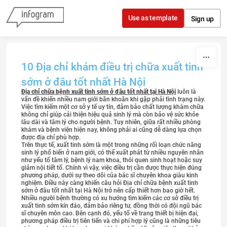
Skip to content
Use as template
Sign up
10 Địa chỉ khám điều trị chữa xuất tinh
sớm ở đâu tốt nhất Hà Nội
Địa chỉ chữa bệnh xuất tinh sớm ở đâu tốt nhất tại Hà Nội
luôn là
vấn đề khiến nhiều nam giới băn khoăn khi gặp phải tình trạng này.
Việc tìm kiếm một cơ sở y tế uy tín, đảm bảo chất lượng khám chữa
không chỉ giúp cải thiện hiệu quả sinh lý mà còn bảo vệ sức khỏe
lâu dài và tâm lý cho người bệnh. Tuy nhiên, giữa rất nhiều phòng
khám và bệnh viện hiện nay, không phải ai cũng dễ dàng lựa chọn
được địa chỉ phù hợp.
Trên thực tế, xuất tinh sớm là một trong những rối loạn chức năng
sinh lý phổ biến ở nam giới, có thể xuất phát từ nhiều nguyên nhân
như yếu tố tâm lý, bệnh lý nam khoa, thói quen sinh hoạt hoặc suy
giảm nội tiết tố. Chính vì vậy, việc điều trị cần được thực hiện đúng
phương pháp, dưới sự theo dõi của bác sĩ chuyên khoa giàu kinh
nghiệm. Điều này càng khiến câu hỏi Địa chỉ chữa bệnh xuất tinh
sớm ở đâu tốt nhất tại Hà Nội trở nên cấp thiết hơn bao giờ hết.
Nhiều người bệnh thường có xu hướng tìm kiếm các cơ sở điều trị
xuất tinh sớm kín đáo, đảm bảo riêng tư, đồng thời có đội ngũ bác
sĩ chuyên môn cao. Bên cạnh đó, yếu tố về trang thiết bị hiện đại,
phương pháp điều trị tiên tiến và chi phí hợp lý cũng là những tiêu