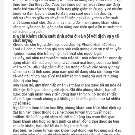
vấn đề vô trùng và an toàn y tế. Toàn bộ dụng cụ y khoa và khu vực
thực hiện thủ thuật đều được tiệt trùng nghiêm ngặt theo quy định
trước khi đưa vào sử dụng. Điều này giúp giảm thiểu nguy cơ nhiễm
trùng và đảm bảo an toàn tối đa trong suốt quá trình điều trị.
Với sự kết hợp giữa cơ sở vật chất hiện đại và quy trình kiểm soát
chất lượng chặt chẽ, địa chỉ này mang đến môi trường khám chữa
bệnh chuyên nghiệp, góp phần nâng cao hiệu quả điều trị xuất tinh
sớm cho nam giới.
Địa chỉ khám chữa xuất tinh sớm ở Hà Nội với dịch vụ y tế
chất lượng
Không chỉ chú trọng đến hiệu quả điều trị, Phòng khám đa khoa
Thái Hà còn được đánh giá cao nhờ chất lượng dịch vụ y tế chuyên
nghiệp, hướng đến trải nghiệm tốt nhất cho người bệnh.
Tại đây, mô hình thăm khám “một bác sĩ – một bệnh nhân” được áp
dụng nhằm đảm bảo sự riêng tư và thoải mái trong suốt quá trình
khám chữa. Điều này đặc biệt quan trọng đối với các bệnh lý nhạy
cảm như xuất tinh sớm, giúp nam giới dễ dàng chia sẻ những vấn
đề khó nói, từ đó bác sĩ có thể nắm rõ tình trạng và đưa ra hướng
điều trị phù hợp.
Bên cạnh đó, quy trình tiếp nhận và thăm khám được tối ưu hóa để
tiết kiệm thời gian cho người bệnh. Khi đến phòng khám, bạn sẽ
được đội ngũ nhân viên y tế hướng dẫn tận tình, hỗ trợ hoàn tất
các thủ tục nhanh chóng mà không phải chờ đợi lâu như tại nhiều
cơ sở khác.
Ngoài hình thức khám trực tiếp, phòng khám còn triển khai dịch vụ
đặt lịch hẹn trước thông qua hệ thống tư vấn trực tuyến hoặc
hotline. Nhờ đó, người bệnh có thể chủ động lựa chọn thời gian
thăm khám phù hợp với lịch trình cá nhân, đồng thời được ưu tiên
khi đến khám, hạn chế tối đa thời gian chờ đợi.
Đặc biệt, hệ thống tư vấn sức khỏe hoạt động liên tục giúp giải đáp