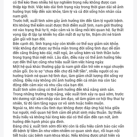
có thể kéo theo nhiều hệ lụy nghiêm trọng nếu không được can
thiệp kịp thời. Việc kéo dài tình trạng này trong thời gian dài sẽ ảnh
hưởng trực tiếp đến sức khỏe, tâm lý và cả đời sống hôn nhân của
nam giới.
Trước hết, xuất tinh sớm gây ảnh hưởng lớn đến tâm lý người bệnh.
Khi không thể kiểm soát được thời điểm xuất tinh, nam giới thường
rơi vào trạng thái tự ti, mặc cảm và lo lắng mỗi khi quan hệ. Sự thất
vọng lặp đi lặp lại khiến họ dần mất đi sự tự tin, thậm chí né tránh
gần gũi với bạn đời.
Bên cạnh đó, tình trạng này còn khiến cơ thể suy giảm sức khỏe.
Việc không đạt được sự thỏa mãn trong đời sống tình dục dễ dẫn
đến căng thẳng kéo dài, mất ngủ, ăn uống kém và tinh thần luôn
trong trạng thái mệt mỏi. Lâu dần, điều này có thể ảnh hưởng tiêu
cực đến thể lực cũng như hiệu suất làm việc hàng ngày.
Một hệ quả khác thường gặp là nam giới dần trở nên e ngại chuyện
chăn gối. Do lo sợ “chưa đến chợ đã hết tiền”, nhiều người có xu
hướng tránh né quan hệ tình dục, làm giảm chất lượng đời sống vợ
chồng. Điều này không chỉ ảnh hưởng đến cá nhân mà còn tác
động đến cảm xúc và nhu cầu của bạn đời.
Xuất tinh sớm cũng có thể ảnh hưởng đến khả năng sinh sản.
Trong những trường hợp nặng, việc xuất tinh xảy ra quá sớm, trước
khi dương vật xâm nhập vào âm đạo, sẽ làm giảm cơ hội thụ thai tự
nhiên, từ đó làm tăng nguy cơ vô sinh hoặc hiếm muộn.
Ngoài ra, khi nhu cầu tình dục không được đáp ứng hài hòa giữa
hai người, mối quan hệ tình cảm dễ phát sinh mâu thuẫn. Sự thiếu
thấu hiểu và không hài lòng kéo dài có thể dẫn đến rạn nứt, ảnh
hưởng đến hạnh phúc gia đình.
Đáng chú ý, xuất tinh sớm đôi khi còn là dấu hiệu cảnh báo các vấn
đề bệnh lý tiềm ẩn như viêm nhiễm cơ quan sinh dục, rối loạn nội
tiết hoặc các bệnh nam khoa khác. Nếu không được phát hiện và