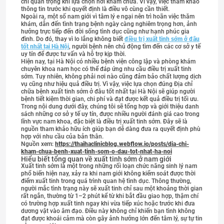
chí quan trọng khi lựa chọn nơi khám chữa. Vì vậy, việc tham khảo
thông tin trước khi quyết định là điều vô cùng cần thiết.
Ngoài ra, một số nam giới vì tâm lý e ngại nên trì hoãn việc thăm
khám, dẫn đến tình trạng bệnh ngày càng nghiêm trọng hơn, ảnh
hưởng trực tiếp đến đời sống tình dục cũng như hạnh phúc gia
đình. Do đó, thay vì lo lắng không biết
điều trị xuất tinh sớm ở đâu
tốt nhất tại Hà Nội
, người bệnh nên chủ động tìm đến các cơ sở y tế
uy tín để được tư vấn và hỗ trợ kịp thời.
Hiện nay, tại Hà Nội có nhiều bệnh viện công lập và phòng khám
chuyên khoa nam học có thể đáp ứng nhu cầu điều trị xuất tinh
sớm. Tuy nhiên, không phải nơi nào cũng đảm bảo chất lượng dịch
vụ cũng như hiệu quả điều trị. Vì vậy, việc lựa chọn đúng Địa chỉ
chữa bệnh xuất tinh sớm ở đâu tốt nhất tại Hà Nội sẽ giúp người
bệnh tiết kiệm thời gian, chi phí và đạt được kết quả điều trị tối ưu.
Trong nội dung dưới đây, chúng tôi sẽ tổng hợp và giới thiệu danh
sách những cơ sở y tế uy tín, được nhiều người đánh giá cao trong
lĩnh vực nam khoa, đặc biệt là điều trị xuất tinh sớm. Đây sẽ là
nguồn tham khảo hữu ích giúp bạn dễ dàng đưa ra quyết định phù
hợp với nhu cầu của bản thân.
Nguồn xem:
https://thaihaclinicblog.webflow.io/posts/dia-chi-
kham-chua-benh-xuat-tinh-som-o-dau-tot-nhat-ha-noi
Hiểu biết tổng quan về xuất tinh sớm ở nam giới
Xuất tinh sớm là một trong những rối loạn chức năng sinh lý nam
phổ biến hiện nay, xảy ra khi nam giới không kiểm soát được thời
điểm xuất tinh trong quá trình quan hệ tình dục. Thông thường,
người mắc tình trạng này sẽ xuất tinh chỉ sau một khoảng thời gian
rất ngắn, thường từ 1–2 phút kể từ khi bắt đầu giao hợp, thậm chí
có trường hợp xuất tinh ngay khi vừa tiếp xúc hoặc trước khi đưa
dương vật vào âm đạo. Điều này không chỉ khiến bạn tình không
đạt được khoái cảm mà còn gây ảnh hưởng lớn đến tâm lý, sự tự tin