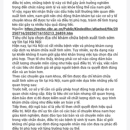
điều trị sớm, những bệnh lý này có thể gây ảnh hưởng nghiêm
trọng đến chức năng sinh lý và sức khỏe tổng thể của nam giới.
Vì vậy, ngay khi nhận thấy các dấu hiệu bất thường liên quan đến
xuất tinh sớm, nam giới nên chủ động thăm khám tại các cơ sở y tế
chuyên khoa để được tư vấn và điều trị phù hợp, tránh để tình trạng
kéo dài gây ra nhiều hậu quả đáng tiếc.
Nguồn:
https://vector.cibr.ac.cn/Public/Kindeditor/attached/file/20
250716/20250716155213_26859.htm
Tiêu chí lựa chọn địa chỉ khám chữa bệnh xuất tinh sớm
uy tín tại Hà Nội
Hiện nay, tại Hà Nội có rất nhiều bệnh viện và phòng khám cung
cấp dịch vụ khám chữa xuất tinh sớm. Tuy nhiên, sự đa dạng này
lại khiến không ít nam giới gặp khó khăn trong việc lựa chọn địa chỉ
phù hợp. Thực tế cho thấy, không phải cơ sở nào cũng đảm bảo
chất lượng chuyên môn cũng như hiệu quả điều trị. Vì vậy, việc nắm
rõ các tiêu chí đánh giá sẽ giúp người bệnh đưa ra quyết định đúng
đắn và an toàn hơn.
Theo các chuyên gia nam khoa, để tìm được địa chỉ khám chữa
xuất tinh sớm uy tín tại Hà Nội, nam giới nên dựa trên những yếu tố
quan trọng sau:
Trước hết, cơ sở y tế cần có giấy phép hoạt động hợp pháp do cơ
quan chức năng cấp. Đây là tiêu chí cơ bản nhưng rất quan trọng,
đảm bảo đơn vị đó được kiểm soát về chất lượng dịch vụ, quy trình
khám chữa cũng như điều kiện an toàn y tế.
Tiếp theo, đội ngũ bác sĩ là yếu tố then chốt quyết định hiệu quả
điều trị. Một địa chỉ uy tín cần có các bác sĩ chuyên khoa nam học
giàu kinh nghiệm, được đào tạo bài bản và có chuyên môn sâu
trong việc chẩn đoán, điều trị các bệnh lý sinh lý nam. Bác sĩ giỏi
không chỉ giúp xác định đúng nguyên nhân mà còn đưa ra phác đồ
điều trị phù hợp với từng trường hợp cụ thể.