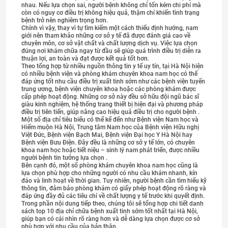
nhau. Nếu lựa chọn sai, người bệnh không chỉ tốn kém chi phí mà
còn có nguy cơ điều trị không hiệu quả, thậm chí khiến tình trạng
bệnh trở nên nghiêm trọng hơn.
Chính vì vậy, thay vì tự tìm kiếm một cách thiếu định hướng, nam
giới nên tham khảo những cơ sở y tế đã được đánh giá cao về
chuyên môn, cơ sở vật chất và chất lượng dịch vụ. Việc lựa chọn
đúng nơi khám chữa ngay từ đầu sẽ giúp quá trình điều trị diễn ra
thuận lợi, an toàn và đạt được kết quả tốt hơn.
Theo tổng hợp từ nhiều nguồn thông tin y tế uy tín, tại Hà Nội hiện
có nhiều bệnh viện và phòng khám chuyên khoa nam học có thể
đáp ứng tốt nhu cầu điều trị xuất tinh sớm như các bệnh viện tuyến
trung ương, bệnh viện chuyên khoa hoặc các phòng khám được
cấp phép hoạt động. Những cơ sở này đều sở hữu đội ngũ bác sĩ
giàu kinh nghiệm, hệ thống trang thiết bị hiện đại và phương pháp
điều trị tiên tiến, giúp nâng cao hiệu quả điều trị cho người bệnh .
Một số địa chỉ tiêu biểu có thể kể đến như Bệnh viện Nam học và
Hiếm muộn Hà Nội, Trung tâm Nam học của Bệnh viện Hữu nghị
Việt Đức, Bệnh viện Bạch Mai, Bệnh viện Đại học Y Hà Nội hay
Bệnh viện Bưu Điện. Đây đều là những cơ sở y tế lớn, có chuyên
khoa nam học hoặc tiết niệu – sinh lý nam phát triển, được nhiều
người bệnh tin tưởng lựa chọn .
Bên cạnh đó, một số phòng khám chuyên khoa nam học cũng là
lựa chọn phù hợp cho những người có nhu cầu khám nhanh, kín
đáo và linh hoạt về thời gian. Tuy nhiên, người bệnh cần tìm hiểu kỹ
thông tin, đảm bảo phòng khám có giấy phép hoạt động rõ ràng và
đáp ứng đầy đủ các tiêu chí về chất lượng y tế trước khi quyết định.
Trong phần nội dung tiếp theo, chúng tôi sẽ tổng hợp chi tiết danh
sách top 10 địa chỉ chữa bệnh xuất tinh sớm tốt nhất tại Hà Nội,
giúp bạn có cái nhìn rõ ràng hơn và dễ dàng lựa chọn được cơ sở
phù hợp với nhu cầu của bản thân.