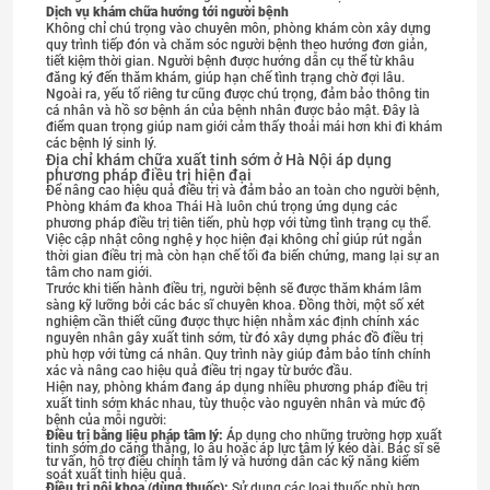
Dịch vụ khám chữa hướng tới người bệnh
Không chỉ chú trọng vào chuyên môn, phòng khám còn xây dựng
quy trình tiếp đón và chăm sóc người bệnh theo hướng đơn giản,
tiết kiệm thời gian. Người bệnh được hướng dẫn cụ thể từ khâu
đăng ký đến thăm khám, giúp hạn chế tình trạng chờ đợi lâu.
Ngoài ra, yếu tố riêng tư cũng được chú trọng, đảm bảo thông tin
cá nhân và hồ sơ bệnh án của bệnh nhân được bảo mật. Đây là
điểm quan trọng giúp nam giới cảm thấy thoải mái hơn khi đi khám
các bệnh lý sinh lý.
Địa chỉ khám chữa xuất tinh sớm ở Hà Nội áp dụng
phương pháp điều trị hiện đại
Để nâng cao hiệu quả điều trị và đảm bảo an toàn cho người bệnh,
Phòng khám đa khoa Thái Hà luôn chú trọng ứng dụng các
phương pháp điều trị tiên tiến, phù hợp với từng tình trạng cụ thể.
Việc cập nhật công nghệ y học hiện đại không chỉ giúp rút ngắn
thời gian điều trị mà còn hạn chế tối đa biến chứng, mang lại sự an
tâm cho nam giới.
Trước khi tiến hành điều trị, người bệnh sẽ được thăm khám lâm
sàng kỹ lưỡng bởi các bác sĩ chuyên khoa. Đồng thời, một số xét
nghiệm cần thiết cũng được thực hiện nhằm xác định chính xác
nguyên nhân gây xuất tinh sớm, từ đó xây dựng phác đồ điều trị
phù hợp với từng cá nhân. Quy trình này giúp đảm bảo tính chính
xác và nâng cao hiệu quả điều trị ngay từ bước đầu.
Hiện nay, phòng khám đang áp dụng nhiều phương pháp điều trị
xuất tinh sớm khác nhau, tùy thuộc vào nguyên nhân và mức độ
bệnh của mỗi người:
Điều trị bằng liệu pháp tâm lý:
Áp dụng cho những trường hợp xuất
tinh sớm do căng thẳng, lo âu hoặc áp lực tâm lý kéo dài. Bác sĩ sẽ
tư vấn, hỗ trợ điều chỉnh tâm lý và hướng dẫn các kỹ năng kiểm
soát xuất tinh hiệu quả.
Điều trị nội khoa (dùng thuốc):
Sử dụng các loại thuốc phù hợp