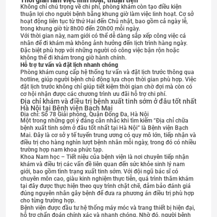
Thời gian làm việc
linh hoạt, thuận tiện
Không chỉ chú trọng về chi phí, phòng khám còn tạo điều kiện
thuận lợi cho người bệnh bằng khung giờ làm việc linh hoạt. Cơ sở
hoạt động liên tục từ thứ Hai đến Chủ nhật, bao gồm cả ngày lễ,
trong khung giờ từ 8h00 đến 20h00 mỗi ngày.
Với thời gian này, nam giới có thể dễ dàng sắp xếp công việc cá
nhân để đi khám mà không ảnh hưởng đến lịch trình hàng ngày.
Đặc biệt phù hợp với những người có công việc bận rộn hoặc
không thể đi khám trong giờ hành chính.
Hỗ trợ tư vấn và đặt lịch nhanh chóng
Phòng khám cung cấp hệ thống tư vấn và đặt lịch trước thông qua
hotline, giúp người bệnh chủ động lựa chọn thời gian phù hợp. Việc
đặt lịch trước không chỉ giúp tiết kiệm thời gian chờ đợi mà còn có
cơ hội nhận được các chương trình ưu đãi hỗ trợ chi phí.
Địa chỉ khám và điều trị bệnh xuất tinh sớm ở đâu tốt nhất
Hà Nội tại Bệnh viện Bạch Mai
Địa chỉ: Số 78 Giải phóng, Quận Đống Đa, Hà Nội
Một trong những gợi ý đáng cân nhắc khi tìm kiếm “Địa chỉ chữa
bệnh xuất tinh sớm ở đâu tốt nhất tại Hà Nội” là Bệnh viện Bạch
Mai. Đây là cơ sở y tế tuyến trung ương có quy mô lớn, tiếp nhận và
điều trị cho hàng nghìn lượt bệnh nhân mỗi ngày, trong đó có nhiều
trường hợp nam khoa phức tạp.
Khoa Nam học – Tiết niệu của bệnh viện là nơi chuyên tiếp nhận
khám và điều trị các vấn đề liên quan đến sức khỏe sinh lý nam
giới, bao gồm tình trạng xuất tinh sớm. Với đội ngũ bác sĩ có
chuyên môn cao, giàu kinh nghiệm thực tiễn, quá trình thăm khám
tại đây được thực hiện theo quy trình chặt chẽ, đảm bảo đánh giá
đúng nguyên nhân gây bệnh để đưa ra phương án điều trị phù hợp
cho từng trường hợp.
Bệnh viện được đầu tư hệ thống máy móc và trang thiết bị hiện đại,
hỗ trợ chẩn đoán chính xác và nhanh chóng. Nhờ đó, người bệnh