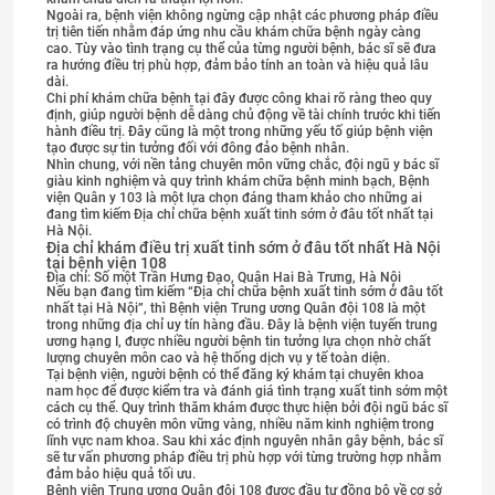
Ngoài ra, bệnh viện không ngừng cập nhật các phương pháp điều
trị tiên tiến nhằm đáp ứng nhu cầu khám chữa bệnh ngày càng
cao. Tùy vào tình trạng cụ thể của từng người bệnh, bác sĩ sẽ đưa
ra hướng điều trị phù hợp, đảm bảo tính an toàn và hiệu quả lâu
dài.
Chi phí khám chữa bệnh tại đây được công khai rõ ràng theo quy
định, giúp người bệnh dễ dàng chủ động về tài chính trước khi tiến
hành điều trị. Đây cũng là một trong những yếu tố giúp bệnh viện
tạo được sự tin tưởng đối với đông đảo bệnh nhân.
Nhìn chung, với nền tảng chuyên môn vững chắc, đội ngũ y bác sĩ
giàu kinh nghiệm và quy trình khám chữa bệnh minh bạch, Bệnh
viện Quân y 103 là một lựa chọn đáng tham khảo cho những ai
đang tìm kiếm Địa chỉ chữa bệnh xuất tinh sớm ở đâu tốt nhất tại
Hà Nội.
Địa chỉ khám điều trị xuất tinh sớm ở đâu tốt nhất Hà Nội
tại bệnh viện 108
Địa chỉ: Số một Trần Hưng Đạo, Quận Hai Bà Trưng, Hà Nội
Nếu bạn đang tìm kiếm “Địa chỉ chữa bệnh xuất tinh sớm ở đâu tốt
nhất tại Hà Nội”, thì Bệnh viện Trung ương Quân đội 108 là một
trong những địa chỉ uy tín hàng đầu. Đây là bệnh viện tuyến trung
ương hạng I, được nhiều người bệnh tin tưởng lựa chọn nhờ chất
lượng chuyên môn cao và hệ thống dịch vụ y tế toàn diện.
Tại bệnh viện, người bệnh có thể đăng ký khám tại chuyên khoa
nam học để được kiểm tra và đánh giá tình trạng xuất tinh sớm một
cách cụ thể. Quy trình thăm khám được thực hiện bởi đội ngũ bác sĩ
có trình độ chuyên môn vững vàng, nhiều năm kinh nghiệm trong
lĩnh vực nam khoa. Sau khi xác định nguyên nhân gây bệnh, bác sĩ
sẽ tư vấn phương pháp điều trị phù hợp với từng trường hợp nhằm
đảm bảo hiệu quả tối ưu.
Bệnh viện Trung ương Quân đội 108 được đầu tư đồng bộ về cơ sở