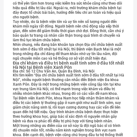
có thể yên tâm hơn trong việc kiểm tra sức khỏe cũng như theo dõi
hiệu quả điều trị lâu dài. Ngoài ra, môi trường khám chữa bệnh tại
đây được tổ chức bài bản, hướng đến tiêu chí an toàn và hiệu quả
cho người bệnh.
Tuy nhiên, do là bệnh viện lớn và uy tín nên số lượng người đến
khám mỗi ngày rất đông. Người bệnh nên chủ động sắp xếp thời
gian, đến sớm để giảm thiểu thời gian chờ đợi. Đồng thời, cần chú ý
bảo quản tư trang cá nhân cẩn thận trong quá trình di chuyển và
làm thủ tục khám chữa bệnh.
Nhìn chung, nếu đang băn khoăn lựa chọn Địa chỉ chữa bệnh xuất
tinh sớm ở đâu tốt nhất tại Hà Nội, thì Bệnh viện Bạch Mai là một
trong những địa chỉ đáng để tham khảo nhờ uy tín lâu năm, đội
ngũ chuyên môn cao và hệ thống cơ sở vật chất hiện đại.
Địa chỉ khám và điều trị bệnh xuất tinh sớm ở đâu tốt nhất
Hà Nội tại Bệnh viện Xanh Pôn
Địa chỉ: Số 12 Chu Văn An, Quận Ba Đình, Hà Nội
Khi tìm kiếm “Địa chỉ chữa bệnh xuất tinh sớm ở đâu tốt nhất tại Hà
Nội”, nhiều người bệnh thường cân nhắc đến Bệnh viện Đa khoa
Xanh Pôn. Đây là một trong những bệnh viện công lập lớn tại khu
vực trung tâm Hà Nội, có thế mạnh trong việc khám và điều trị
nhiều nhóm bệnh khác nhau, trong đó có các vấn đề nam khoa.
Tại Bệnh viện Xanh Pôn, khoa Nam học tiếp nhận thăm khám và
điều trị các bệnh lý thường gặp ở nam giới như xuất tinh sớm, suy
giảm chức năng sinh lý, rối loạn cương dương hay các vấn đề liên
quan đến hệ tiết niệu. Quy trình khám chữa bệnh được thực hiện
theo hướng khoa học, giúp bác sĩ xác định rõ nguyên nhân gây
bệnh và đưa ra phác đồ điều trị phù hợp với từng bệnh nhân.
Một trong những ưu điểm của cơ sở này là đội ngũ bác sĩ có trình
độ chuyên môn tốt, nhiều năm kinh nghiệm trong lĩnh vực nam
khoa. Bên cạnh đó, bệnh viện cũng chú trọng đầu tư hệ thống thiết