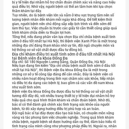
bị y tế hiện đại nhằm hỗ trợ chẩn đoán chính xác và nâng cao hiệu
quả điều trị. Nhờ vậy, người bệnh có thể an tâm hơn khi lựa chọn
thăm khám tại đây.
Tuy nhiên, do là bệnh viện lớn và nằm ở khu vực trung tâm nên số
lượng bệnh nhân đến khám mỗi ngày khá đông. Để tiết kiệm thời
gian, người bệnh nên chủ động sắp xếp lịch trình và đến sớm để
làm thủ tục. Việc chuẩn bị trước các giấy tờ cần thiết cũng giúp quá
trình khám chữa diễn ra thuận lợi hơn.
Tổng thể, nếu đang phân vân lựa chọn Địa chỉ chữa bệnh xuất tinh
sớm ở đâu tốt nhất tại Hà Nội, thì Bệnh viện Xanh Pôn là một trong
những địa chỉ đáng tham khảo nhờ uy tín, đội ngũ chuyên môn và
hệ thống cơ sở vật chất được đầu tư đồng bộ.
Địa chỉ khám điều trị xuất tinh sớm ở đâu tốt nhất Hà Nội
tại Bệnh viện đa khoa Đống Đa
Địa chỉ: Số 180 Nguyễn Lương bằng, Quận Đống Đa, Hà Nội
Nếu bạn đang tìm kiếm “Địa chỉ chữa bệnh xuất tinh sớm ở đâu tốt
nhất tại Hà Nội”, thì Bệnh viện Đa khoa Đống Đa là một trong
những cơ sở y tế công lập đáng để cân nhắc. Đây là bệnh viện có
nhiều năm hoạt động trong lĩnh vực chăm sóc sức khỏe, tiếp nhận
và điều trị đa dạng các bệnh lý, bao gồm cả các vấn đề nam khoa
như xuất tinh sớm.
Bệnh viện Đa khoa Đống Đa được đầu tư hệ thống cơ sở vật chất
tương đối đầy đủ, với nhiều trang thiết bị y tế hiện đại nhằm hỗ trợ
hiệu quả cho quá trình thăm khám và chẩn đoán bệnh. Nhờ đó,
bác sĩ có thể đánh giá chính xác tình trạng sức khỏe của người
bệnh, từ đó xây dựng hướng điều trị phù hợp và an toàn.
Đội ngũ bác sĩ tại đây được đào tạo bài bản, có chuyên môn vững
vàng và tác phong làm việc chuyên nghiệp. Trong quá trình khám
chữa bệnh, người bệnh sẽ được hướng dẫn cụ thể, đảm bảo hiểu rõ
tình trạng của mình cũng như phương pháp điều trị. Ngoài ra, nhân