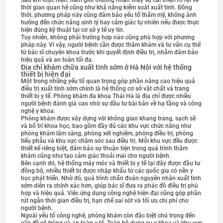
Sau khi thực hiện, nam giới thường nhận thấy sự cải thiện rõ rệt về
thời gian quan hệ cũng như khả năng kiểm soát xuất tinh. Đồng
thời, phương pháp này cũng đảm bảo yếu tố thẩm mỹ, không ảnh
hưởng đến chức năng sinh lý hay cảm giác tự nhiên nếu được thực
hiện đúng kỹ thuật tại cơ sở y tế uy tín.
Tuy nhiên, không phải trường hợp nào cũng phù hợp với phương
pháp này. Vì vậy, người bệnh cần được thăm khám và tư vấn cụ thể
từ bác sĩ chuyên khoa trước khi quyết định điều trị, nhằm đảm bảo
hiệu quả và an toàn tối đa.
Địa chỉ khám chữa xuất tinh sớm ở Hà Nội với hệ thống
thiết bị hiện đại
Một trong những yếu tố quan trọng góp phần nâng cao hiệu quả
điều trị xuất tinh sớm chính là hệ thống cơ sở vật chất và trang
thiết bị y tế. Phòng khám đa khoa Thái Hà là địa chỉ được nhiều
người bệnh đánh giá cao nhờ sự đầu tư bài bản về hạ tầng và công
nghệ y khoa.
Phòng khám được xây dựng với không gian khang trang, sạch sẽ
và bố trí khoa học, bao gồm đầy đủ các khu vực chức năng như
phòng khám lâm sàng, phòng xét nghiệm, phòng điều trị, phòng
tiểu phẫu và khu vực chăm sóc sau điều trị. Mỗi khu vực đều được
thiết kế riêng biệt, đảm bảo sự thuận tiện trong quá trình thăm
khám cũng như tạo cảm giác thoải mái cho người bệnh.
Bên cạnh đó, hệ thống máy móc và thiết bị y tế tại đây được đầu tư
đồng bộ, nhiều thiết bị được nhập khẩu từ các quốc gia có nền y
học phát triển. Nhờ đó, quá trình chẩn đoán nguyên nhân xuất tinh
sớm diễn ra chính xác hơn, giúp bác sĩ đưa ra phác đồ điều trị phù
hợp và hiệu quả. Việc ứng dụng công nghệ hiện đại cũng góp phần
rút ngắn thời gian điều trị, hạn chế sai sót và tối ưu chi phí cho
người bệnh.
Ngoài yếu tố công nghệ, phòng khám còn đặc biệt chú trọng đến