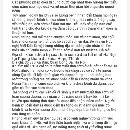
Các phương pháp điều trị cũng được cập nhật theo hướng tiên tiến,
giúp nâng cao hiệu quả và rút ngắn thời gian hồi phục cho người
bệnh.
Tuy nhiên, do uy tín lớn và số lượng bệnh nhân đến khám mỗi ngày
rất đông, người bệnh khi lựa chọn khám tại đây nên chủ động sắp
xếp thời gian, đến sớm để làm thủ tục. Điều này sẽ giúp hạn chế
tình trạng chờ đợi kéo dài và đảm bảo quá trình thăm khám diễn ra
thuận lợi hơn.
Nhìn chung, với thế mạnh chuyên môn sâu về nam khoa, đội ngũ
bác sĩ giỏi cùng hệ thống cơ sở vật chất hiện đại, Bệnh viện Hữu
nghị Việt Đức là một trong những địa chỉ đáng cân nhắc khi tìm
hiểu Địa chỉ chữa bệnh xuất tinh sớm ở đâu tốt nhất tại Hà Nội.
Địa chỉ khám điều trị xuất tinh sớm ở đâu tốt nhất Hà Nội
tại Phòng khám đa khoa Hưng Thịnh
Địa chỉ: Số 380 Xã Đàn, Quận Đống Đa, Hà Nội
Khi tìm hiểu “Địa chỉ chữa bệnh xuất tinh sớm ở đâu tốt nhất tại Hà
Nội”, nhiều nam giới có xu hướng lựa chọn các cơ sở y tế ngoài
công lập để tiết kiệm thời gian và được hỗ trợ nhanh chóng hơn.
Một trong những địa chỉ được nhắc đến là Phòng khám đa khoa
Hưng Thịnh, nơi cung cấp dịch vụ khám chữa bệnh đa dạng, bao
gồm cả lĩnh vực nam khoa.
Tại phòng khám, các vấn đề về sinh lý nam như xuất tinh sớm, rối
loạn cương dương, suy giảm chức năng sinh lý hay bệnh lý lây
truyền qua đường tình dục đều được tiếp nhận thăm khám. Người
bệnh khi đến đây sẽ được kiểm tra tổng quát, đánh giá mức độ
bệnh lý và tư vấn hướng điều trị phù hợp dựa trên tình trạng cụ thể
của từng cá nhân.
Phòng khám quy tụ đội ngũ bác sĩ có kinh nghiệm trong lĩnh vực
nam khoa, làm việc với tinh thần trách nhiệm và chú trọng đến hiệu
quả điều trị. Bên cạnh đó, hệ thống trang thiết bị y tế cũng được