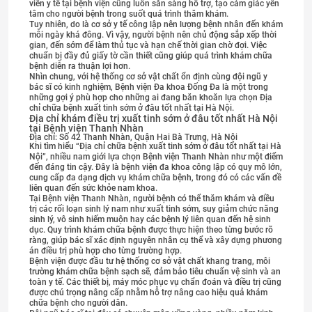
viên y tế tại bệnh viện cũng luôn sẵn sàng hỗ trợ, tạo cảm giác yên
tâm cho người bệnh trong suốt quá trình thăm khám.
Tuy nhiên, do là cơ sở y tế công lập nên lượng bệnh nhân đến khám
mỗi ngày khá đông. Vì vậy, người bệnh nên chủ động sắp xếp thời
gian, đến sớm để làm thủ tục và hạn chế thời gian chờ đợi. Việc
chuẩn bị đầy đủ giấy tờ cần thiết cũng giúp quá trình khám chữa
bệnh diễn ra thuận lợi hơn.
Nhìn chung, với hệ thống cơ sở vật chất ổn định cùng đội ngũ y
bác sĩ có kinh nghiệm, Bệnh viện Đa khoa Đống Đa là một trong
những gợi ý phù hợp cho những ai đang băn khoăn lựa chọn Địa
chỉ chữa bệnh xuất tinh sớm ở đâu tốt nhất tại Hà Nội.
Địa chỉ khám điều trị xuất tinh sớm ở đâu tốt nhất Hà Nội
tại Bệnh viện Thanh Nhàn
Địa chỉ: Số 42 Thanh Nhàn, Quận Hai Bà Trưng, Hà Nội
Khi tìm hiểu “Địa chỉ chữa bệnh xuất tinh sớm ở đâu tốt nhất tại Hà
Nội”, nhiều nam giới lựa chọn Bệnh viện Thanh Nhàn như một điểm
đến đáng tin cậy. Đây là bệnh viện đa khoa công lập có quy mô lớn,
cung cấp đa dạng dịch vụ khám chữa bệnh, trong đó có các vấn đề
liên quan đến sức khỏe nam khoa.
Tại Bệnh viện Thanh Nhàn, người bệnh có thể thăm khám và điều
trị các rối loạn sinh lý nam như xuất tinh sớm, suy giảm chức năng
sinh lý, vô sinh hiếm muộn hay các bệnh lý liên quan đến hệ sinh
dục. Quy trình khám chữa bệnh được thực hiện theo từng bước rõ
ràng, giúp bác sĩ xác định nguyên nhân cụ thể và xây dựng phương
án điều trị phù hợp cho từng trường hợp.
Bệnh viện được đầu tư hệ thống cơ sở vật chất khang trang, môi
trường khám chữa bệnh sạch sẽ, đảm bảo tiêu chuẩn vệ sinh và an
toàn y tế. Các thiết bị, máy móc phục vụ chẩn đoán và điều trị cũng
được chú trọng nâng cấp nhằm hỗ trợ nâng cao hiệu quả khám
chữa bệnh cho người dân.