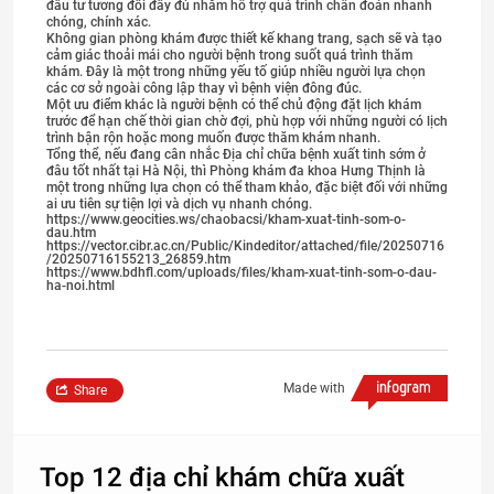
đầu tư tương đối đầy đủ nhằm hỗ trợ quá trình chẩn đoán nhanh
chóng, chính xác.
Không gian phòng khám được thiết kế khang trang, sạch sẽ và tạo
cảm giác thoải mái cho người bệnh trong suốt quá trình thăm
khám. Đây là một trong những yếu tố giúp nhiều người lựa chọn
các cơ sở ngoài công lập thay vì bệnh viện đông đúc.
Một ưu điểm khác là người bệnh có thể chủ động đặt lịch khám
trước để hạn chế thời gian chờ đợi, phù hợp với những người có lịch
trình bận rộn hoặc mong muốn được thăm khám nhanh.
Tổng thể, nếu đang cân nhắc Địa chỉ chữa bệnh xuất tinh sớm ở
đâu tốt nhất tại Hà Nội, thì Phòng khám đa khoa Hưng Thịnh là
một trong những lựa chọn có thể tham khảo, đặc biệt đối với những
ai ưu tiên sự tiện lợi và dịch vụ nhanh chóng.
https://www.geocities.ws/chaobacsi/kham-xuat-tinh-som-o-
dau.htm
https://vector.cibr.ac.cn/Public/Kindeditor/attached/file/20250716
/20250716155213_26859.htm
https://www.bdhfl.com/uploads/files/kham-xuat-tinh-som-o-dau-
ha-noi.html
Made with
Share
Top 12 địa chỉ khám chữa xuất