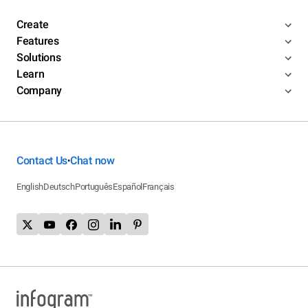
Create
Features
Solutions
Learn
Company
Contact Us
Chat now
•
English
Deutsch
Português
Español
Français