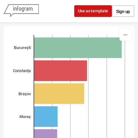
Skip to content
Use as template
Sign up
București
Constanța
Brașov
Mureș