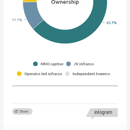
Ownership
11.1%
63.7%
MNO captive
JV infranco
Operator-led infracos
Independent towerco
Share