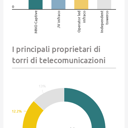
0
Independent
MNO Captive
JV infraco
Operator led
infraco
towerco
I principali proprietari di
torri di telecomunicazioni
13%
12.2%