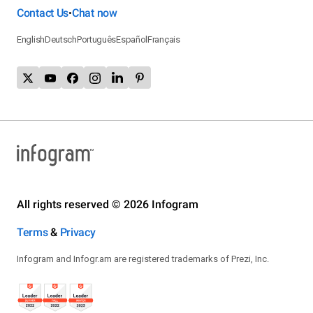
Contact Us
Chat now
•
English
Deutsch
Português
Español
Français
All rights reserved © 2026 Infogram
Terms
&
Privacy
Infogram and Infogr.am are registered trademarks of Prezi, Inc.