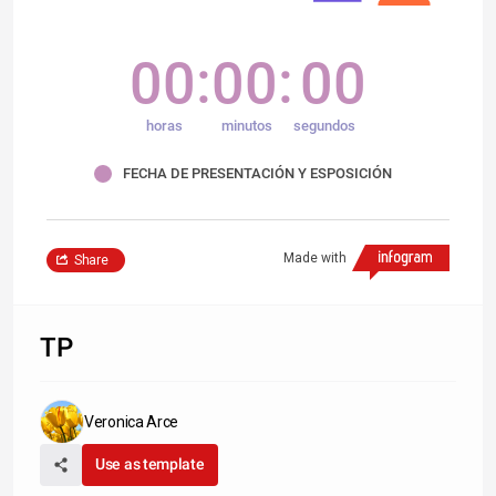
00
00
00
horas
minutos
segundos
FECHA DE PRESENTACIÓN Y ESPOSICIÓN
Made with
Share
TP
Veronica Arce
Use as template