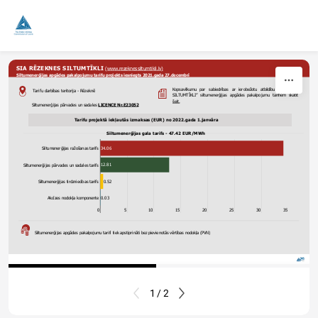
Skip to content
SIA RĒZEKNES SILTUMTĪKLI 
(www.rezeknessiltumtikli.lv
)
Siltumenerģijas apgādes pakalpojumu tarifu projekts iesniegts 2021.gada 27.decembrī
Kopsavilkumu par sabiedrības ar ierobežotu atbildību “RĒZEKNES 
Tarifu darbības teritorija - Rēzeknē
SILTUMTĪKLI” siltumenerģijas apgādes pakalpojumu tarifiem skatīt  
šeit.
Siltumenerģijas pārvades un sadales 
LICENCE Nr.E23052
Tarifu projektā iekļautās izmaksas (EUR) no 2022.gada 1.janvāra
Siltumenerģijas gala tarifs - 47.42 EUR/MWh
34.06
Siltumenerģijas ražošanas tarifs
12.81
Siltumenerģijas pārvades un sadales tarifs
0.52
Siltumenerģijas tirdzniecības tarifs
0.03
Akcīzes nodokļa komponente
0
5
10
15
20
25
30
35
Siltumenerģijas apgādes pakalpojumu tarifi tiek apstiprināti bez pievienotās vērtības nodokļa (PVN)
Atgriezties uz tarifu karti
1 / 2