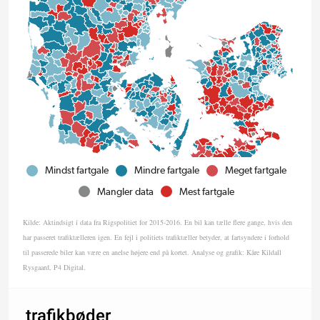
Mindst fartgale
Mindre fartgale
Meget fartgale
Mangler data
Mest fartgale
Kilde: Aktindsigt i data fra Rigspolitiet for 2015-2016. En bil kan tælle flere gange, hvis den
har passeret trafiktælleren igen. En fejl i politiets trafiktæller betyder, at fartsyndere i forhold
til passerede biler kan være en anelse højere end på kortet. Analyse og grafik: Kåre Kildall
Rysgaard, P4 Digital.
trafikbøder