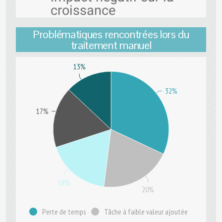
croissance
Problématiques rencontrées lors du
traitement manuel
13%
32%
17%
18%
20%
Perte de temps
Tâche à faible valeur ajoutée