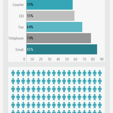
53%
Courrier
55%
EDI
64%
Fax
74%
Téléphone
81%
Email
0
10
20
30
40
50
60
70
80
90