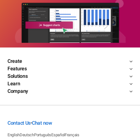
Create
Features
Solutions
Learn
Company
Contact Us
Chat now
•
English
Deutsch
Português
Español
Français