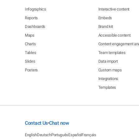
Infographics
Interactive content
Reports
Embeds
Dashboards
Brand kit
Maps
Accessible content
Charts
Content engagement ana
Tables
Team templates
Slides
Data import
Posters
Custom maps
Integrations
Templates
Contact Us
Chat now
•
English
Deutsch
Português
Español
Français