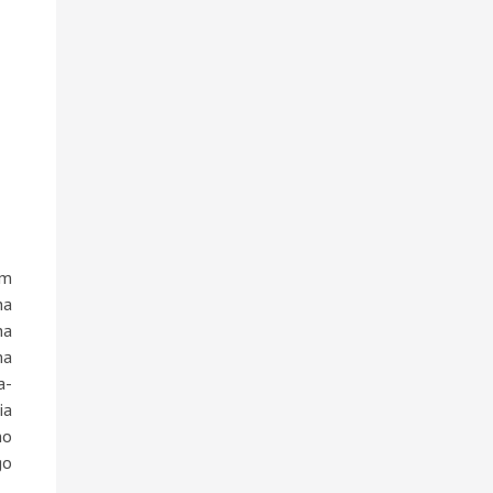
om
ha
ha
ma
a-
ia
no
go