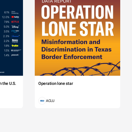
 the U.S.
Operation lone star
ACLU