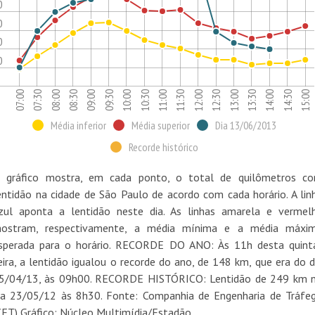
0
0
0
0
12:30
14:00
07:00
08:30
10:00
11:30
13:00
14:30
07:30
09:00
10:30
12:00
13:30
15:00
08:00
09:30
11:00
Média inferior
Média superior
Dia 13/06/2013
Recorde histórico
 gráfico mostra, em cada ponto, o total de quilômetros c
entidão na cidade de São Paulo de acordo com cada horário. A lin
zul aponta a lentidão neste dia. As linhas amarela e vermel
ostram, respectivamente, a média mínima e a média máxi
sperada para o horário. RECORDE DO ANO: Às 11h desta quint
eira, a lentidão igualou o recorde do ano, de 148 km, que era do d
5/04/13, às 09h00. RECORDE HISTÓRICO: Lentidão de 249 km 
ia 23/05/12 às 8h30. Fonte: Companhia de Engenharia de Tráfe
CET) Gráfico: Núcleo Multimídia/Estadão