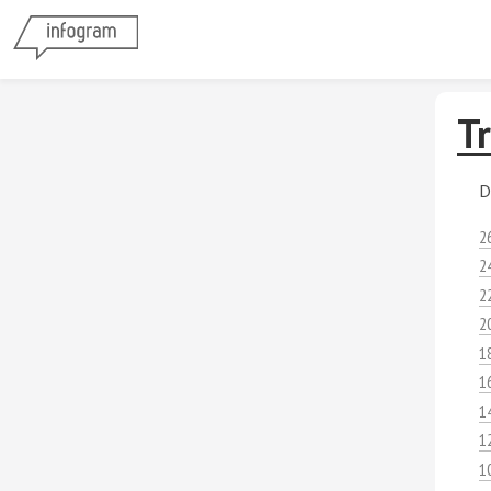
Tr
D
2
2
2
2
1
1
1
1
1