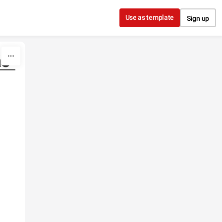
Use as template
Sign up
ão