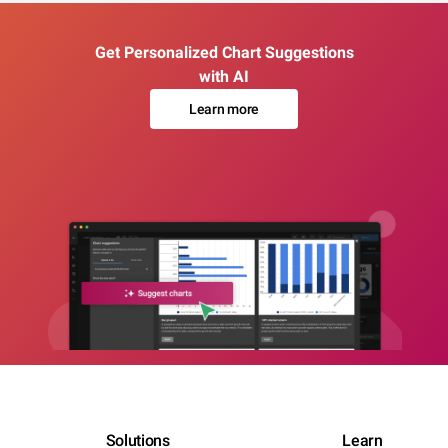
Get Personalized Chart Suggestions
with AI
Learn more
Solutions
Learn