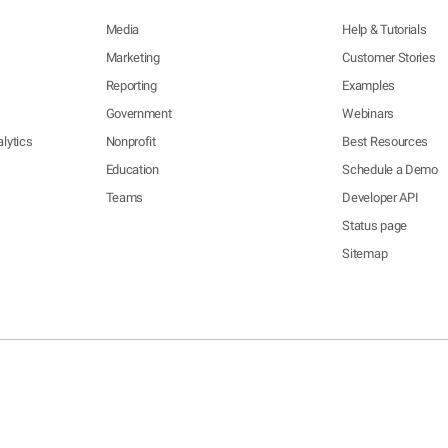
Media
Help & Tutorials
Marketing
Customer Stories
Reporting
Examples
Government
Webinars
lytics
Nonprofit
Best Resources
Education
Schedule a Demo
Teams
Developer API
Status page
Sitemap