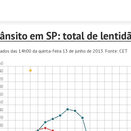
Skip to content
ânsito em SP: total de lentid
ados das 14h00 da quinta-feira 13 de junho de 2013. Fonte: CET
60
40
20
00
80
60
40
20
00