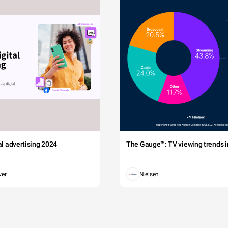
tal advertising 2024
The Gauge™: TV viewing trends in
wer
Nielsen