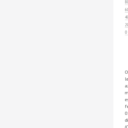
8
6
4
2
0
O
l
a
m
e
f
0
d
(