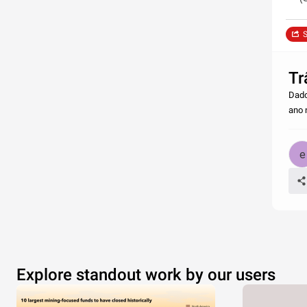
S
Tr
Dado
ano 
Explore standout work by our users