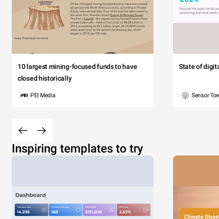
10 largest mining-focused funds to have
State of digi
closed historically
PEI Media
Sensor To
Inspiring templates to try