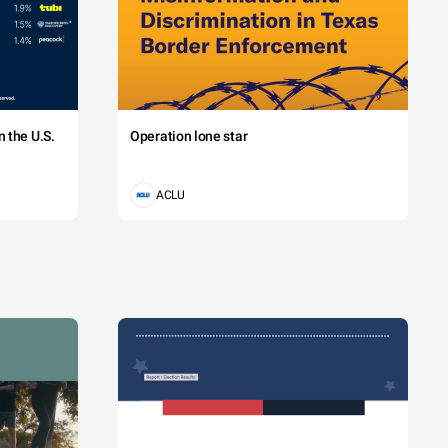
 the U.S.
Operation lone star
ACLU