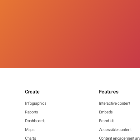
Create
Features
Infographics
Interactive content
Reports
Embeds
Dashboards
Brand kit
Maps
Accessible content
Charts
Content engagement ana