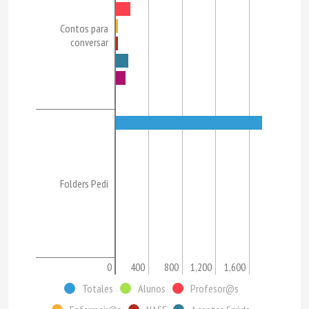
Contos para
conversar
Folders Pedi
0
400
800
1,200
1,600
Totales
Alunos
Profesor@s