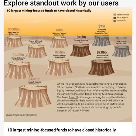
Explore standout work by our users
10 largest mining-focused funds to have closed historically