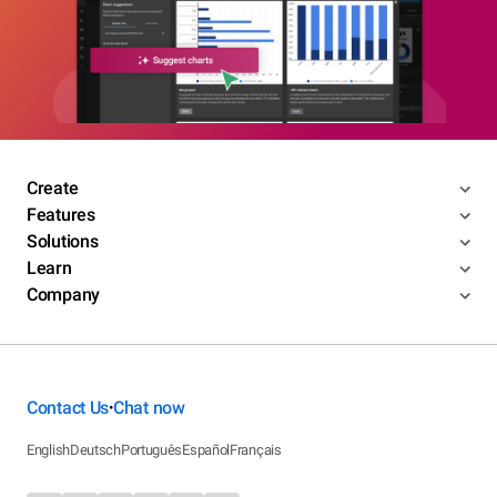
Create
Features
Solutions
Learn
Company
Contact Us
Chat now
•
English
Deutsch
Português
Español
Français