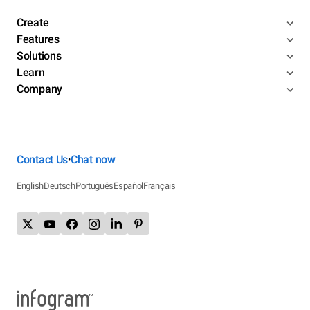
Create
Features
Solutions
Learn
Company
Contact Us
Chat now
•
English
Deutsch
Português
Español
Français