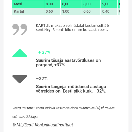
Mesi
8,00
8,00
8,00
9,00
8,00
Kartul
0,60
1,00
0,60
0,40
0,50
KARTUL maksab sel nädalal keskmiselt 56
senti/kg, 3 senti kilo enam kui aasta eest.
+ 37%
Suurim tõusja
aastavõrdluses on
porgand, +37%.
–32%
Suurim langeja
möödunud aastaga
võrreldes on
Eesti pikk kurk, –32%.
Veerg "muutus": enam levinud keskmise hinna muutumine (%) võrreldes
eelmise nädalaga.
© ML/Eesti Konjunktuuriinstituut