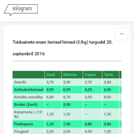
Skip to content
Toiduainete enam levinud hinnad (€/kg) turgudel 20
.
septembril 2016
Kesk
Nõmme
Depoo
Tartu
Pärnu
sort
Searibi
3,70
3,90
3,70
3,80
3,69
Suitsukarbonaad
3,99
6,99
4,25
6,90
6,49
Kondita veiseliha
6,80
8,70
5,55
8,00
–
Broiler (Eesti)
–
3,90
–
–
2,50
Kanamuna L (10
1,20
1,20
–
1,30
2,00
tk)
Peakapsas
1,20
1,50
0,80
0,80
0,80
Porgand
2,00
2,00
0,90
1,50
1,00