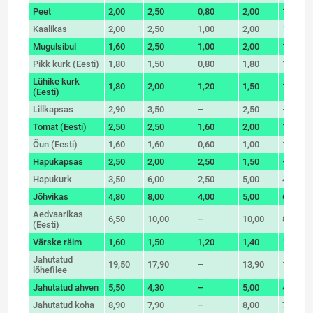
Peet
2,00
2,50
0,80
2,00
1,00
Kaalikas
2,00
2,50
1,00
2,00
1,50
Mugulsibul
1,60
2,50
1,00
2,00
1,50
Pikk kurk (Eesti)
1,80
1,50
0,80
1,80
1,00
Lühike kurk
1,80
2,00
1,20
1,50
1,80
(Eesti)
Lillkapsas
2,90
3,50
–
2,50
–
Tomat (Eesti)
2,50
2,50
1,60
2,00
1,80
Õun (Eesti)
1,60
1,60
0,60
1,00
1,50
Hapukapsas
2,50
2,00
2,50
1,50
–
Hapukurk
3,50
6,00
2,50
5,00
4,00
Jõhvikas
4,80
8,00
4,00
5,00
6,00
Aedvaarikas
6,50
10,00
–
10,00
8,00
(Eesti)
Värske räim
1,60
1,50
1,20
1,40
1,60
Jahutatud
19,50
17,90
–
13,90
19,99
lõhefilee
Jahutatud ahven
5,50
4,30
–
5,00
4,00
Jahutatud koha
8,90
7,90
–
8,00
7,99