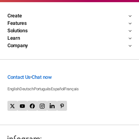
Create
Features
Solutions
Learn
Company
Contact Us
Chat now
•
English
Deutsch
Português
Español
Français