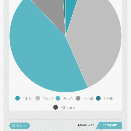
10-15
15-20
20-25
25-30
30-40
40 a více
Made with
Share