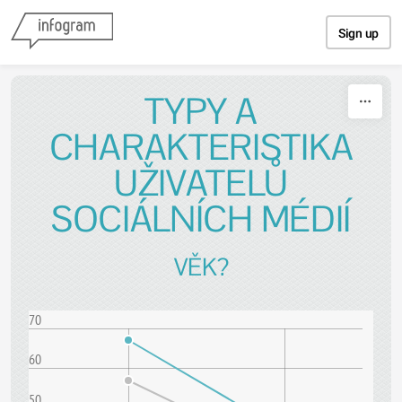
Skip to content
Sign up
TYPY A
CHARAKTERISTIKA
UŽIVATELŮ
SOCIÁLNÍCH MÉDIÍ
VĚK?
70
60
50