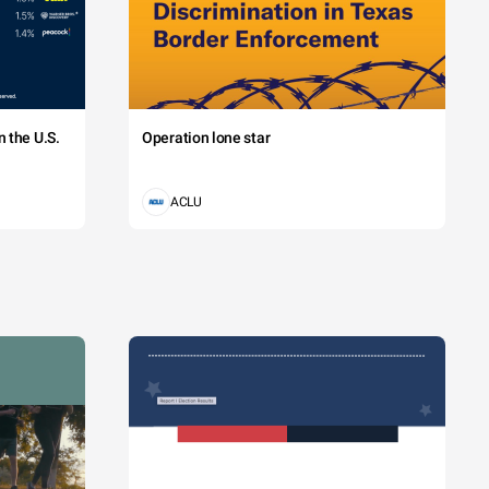
 the U.S.
Operation lone star
ACLU