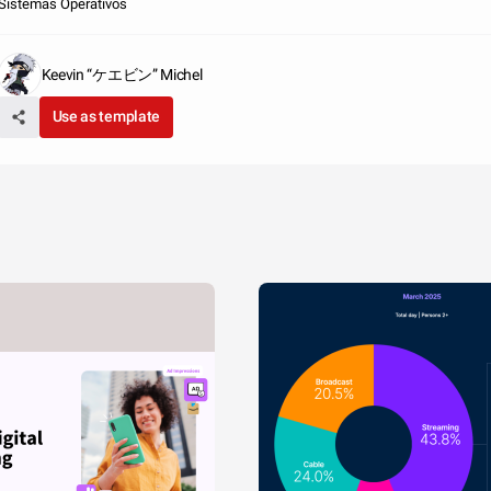
Sistemas Operativos
Keevin “ケエビン” Michel
Use as template