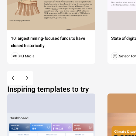
10 largest mining-focused funds to have
State of digi
closed historically
PEI Media
Sensor To
Inspiring templates to try