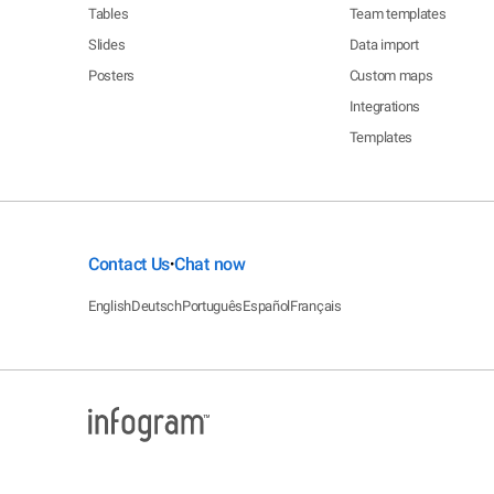
Tables
Team templates
Slides
Data import
Posters
Custom maps
Integrations
Templates
Contact Us
Chat now
•
English
Deutsch
Português
Español
Français