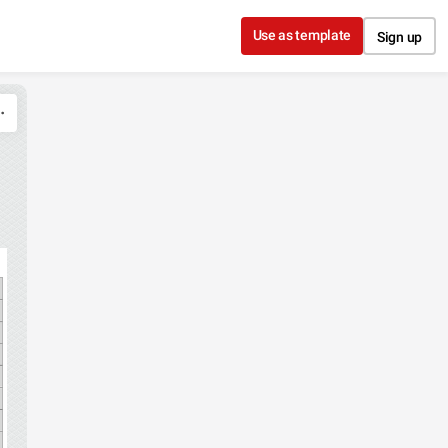
Use as template
Sign up