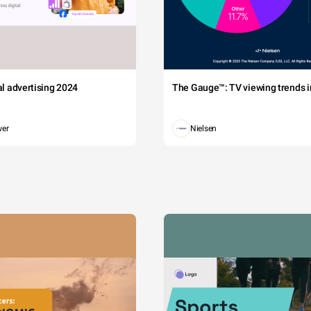
tal advertising 2024
The Gauge™: TV viewing trends in
wer
Nielsen