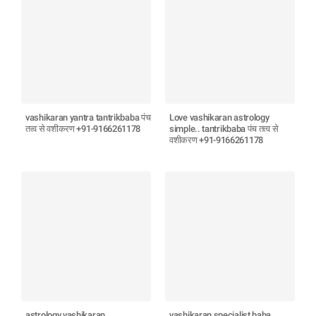
vashikaran yantra tantrikbaba पंच
Love vashikaran astrology
तत्व से वशीकरण +91-9166261178
simple.. tantrikbaba पंच तत्व से
वशीकरण +91-9166261178
astrology vashikaran..
vashikaran specialist baba