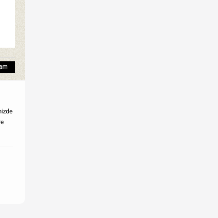
mizde
re