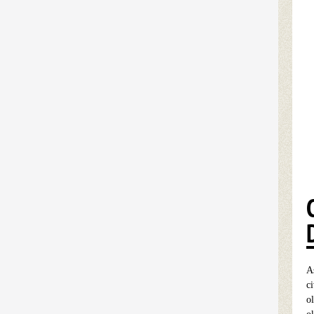
A
c
ol