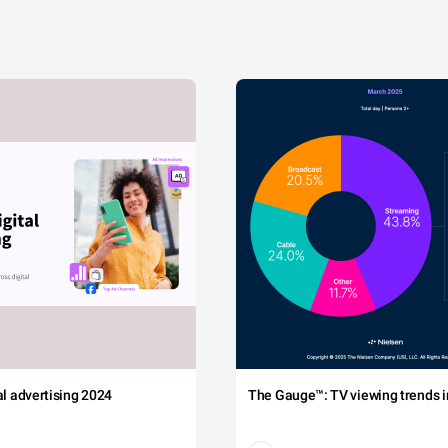
tal advertising 2024
The Gauge™: TV viewing trends in