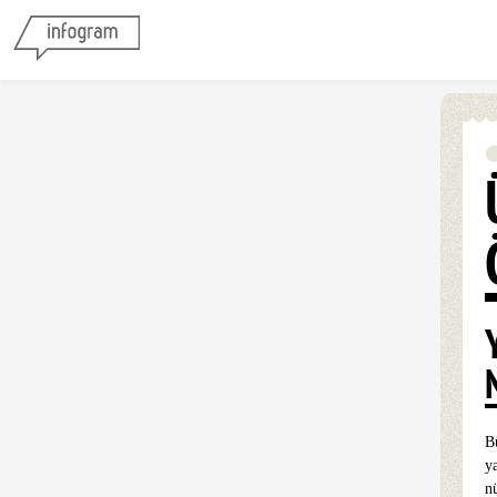
B
y
n