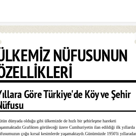
Skip to content
ÜLKEMİZ NÜFUSUNUN
ÖZELLİKLERİ
Yıllara Göre Türkiye'de Köy ve Şehir
Nüfusu
ütün dünyada olduğu gibi ülkemizde de hızlı bir şehirleşme hareketi
aşanmaktadır.Grafikten görüleceği üzere Cumhuriyetin ilan edildiği ilk yıllarda
üfusumuzun çoğu kırsal kesimlerde yaşamaktaydı.Günümüzde 1950'li yıllarada