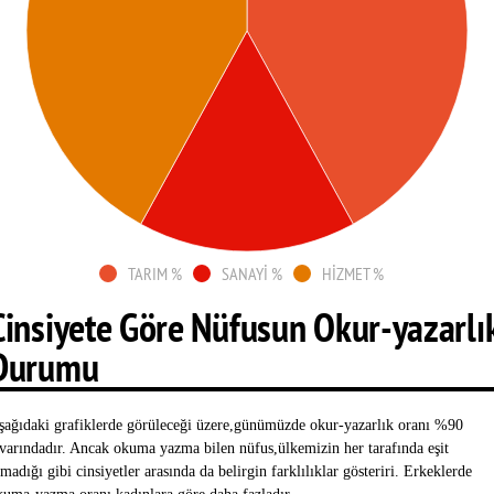
TARIM %
SANAYİ %
HİZMET %
Cinsiyete Göre Nüfusun Okur-yazarlı
Durumu
şağıdaki grafiklerde görüleceği üzere,günümüzde okur-yazarlık oranı %90
ivarındadır. Ancak okuma yazma bilen nüfus,ülkemizin her tarafında eşit
madığı gibi cinsiyetler arasında da belirgin farklılıklar gösteriri. Erkeklerde