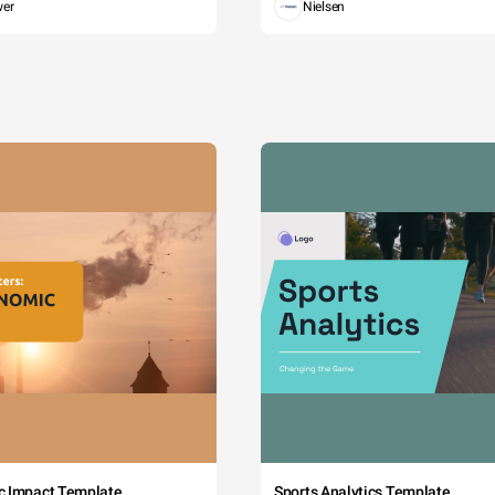
wer
Nielsen
c Impact Template
Sports Analytics Template