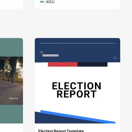
ACLU
Election Report Template