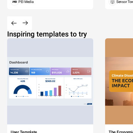
PEI Media
Sensor To
Inspiring templates to try
User Template
The Economi