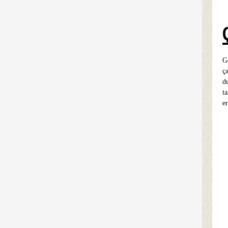
G
ç
d
t
e