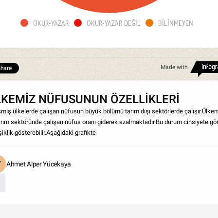
OKUR-YAZAR
OKUR-YAZAR DEĞİL
BİLİNMEYEN
Made with
hare
LKEMİZ NÜFUSUNUN ÖZELLİKLERİ
şmiş ülkelerde çalışan nüfusun büyük bölümü tarım dışı sektörlerde çalışır.Ülke
arım sektöründe çalışan nüfus oranı giderek azalmaktadır.Bu durum cinsiyete gö
iklik gösterebilir.Aşağıdaki grafikte
Ahmet Alper Yücekaya