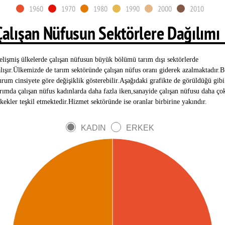
1960
1970
1980
1990
2000
2010
Çalışan Nüfusun Sektörlere Dağılımı
elişmiş ülkelerde çalışan nüfusun büyük bölümü tarım dışı sektörlerde
alışır.Ülkemizde de tarım sektöründe çalışan nüfus oranı giderek azalmaktadır.
urum cinsiyete göre değişiklik gösterebilir.Aşağıdaki grafikte de görüldüğü gibi
arımda çalışan nüfus kadınlarda daha fazla iken,sanayide çalışan nüfusu daha ço
rkekler teşkil etmektedir.Hizmet sektöründe ise oranlar birbirine yakındır.
KADIN
ERKEK