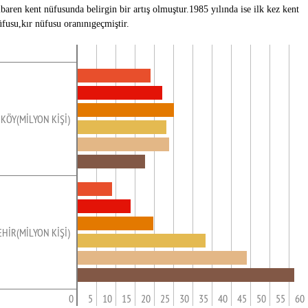
tibaren kent nüfusunda belirgin bir artış olmuştur.1985 yılında ise ilk kez kent
üfusu,kır nüfusu oranınıgeçmiştir.
KÖY(MİLYON KİŞİ)
EHİR(MİLYON KİŞİ)
0
5
10
15
20
25
30
35
40
45
50
55
60