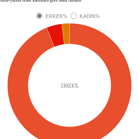
kuma-yazma oranı kadınlara göre daha fazladır.
ERKEK%
KADIN%
ERKEK%