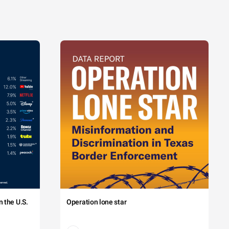
 the U.S.
Operation lone star