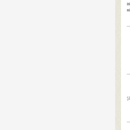
i
n
Ş