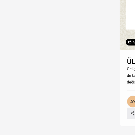
S
Ü
Geli
de t
değiş