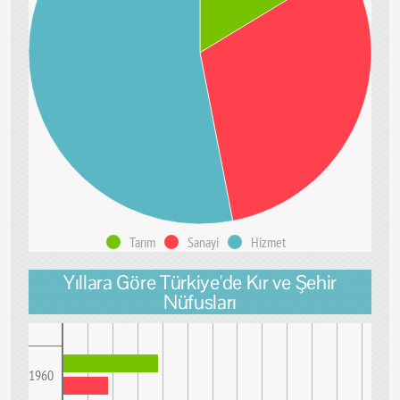
Tarım
Sanayi
Hizmet
Yıllara Göre Türkiye'de Kır ve Şehir
Nüfusları
1960