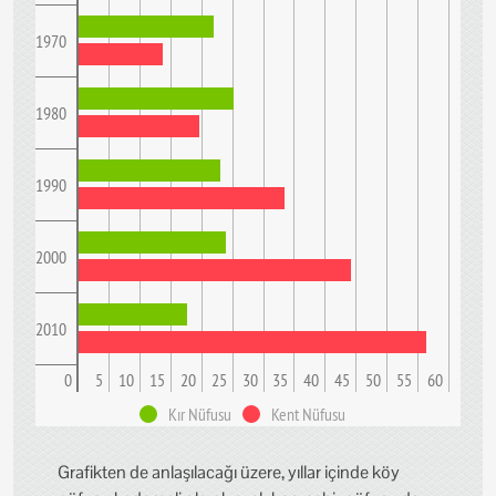
1970
1980
1990
2000
2010
0
5
10
15
20
25
30
35
40
45
50
55
60
Kır Nüfusu
Kent Nüfusu
Grafikten de anlaşılacağı üzere, yıllar içinde köy