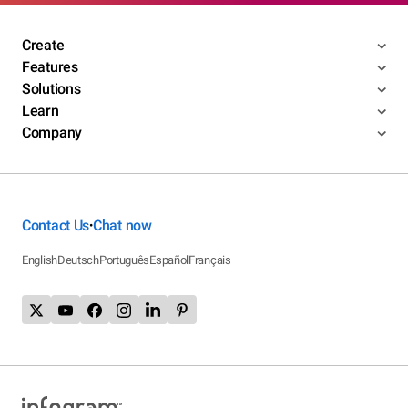
Create
Features
Solutions
Learn
Company
Contact Us
Chat now
•
English
Deutsch
Português
Español
Français