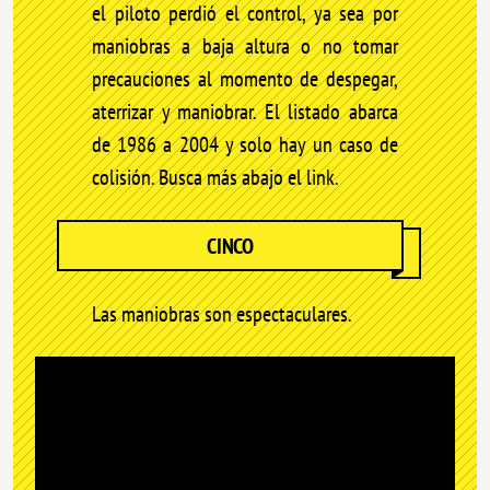
el piloto perdió el control, ya sea por
maniobras a baja altura o no tomar
precauciones al momento de despegar,
aterrizar y maniobrar. El listado abarca
de 1986 a 2004 y solo hay un caso de
colisión. Busca más abajo el link.
CINCO
Las maniobras son espectaculares.