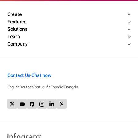
Create
Features
Solutions
Learn
Company
Contact Us
Chat now
•
English
Deutsch
Português
Español
Français