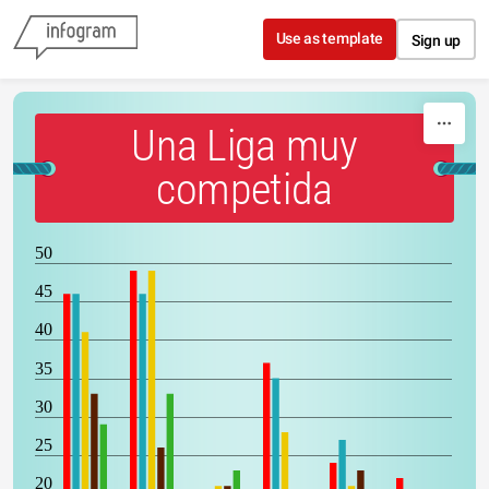
Skip to content
Use as template
Sign up
Una Liga muy
competida
50
45
40
35
30
25
20