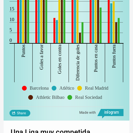
15
10
5
0
Goles a favor
Puntos
Goles en contra
Diferencia de goles
Puntos en casa
Puntos fuera
Barcelona
Atlético
Real Madrid
Athletic Bilbao
Real Sociedad
Made with
Share
Una Liga muy competida