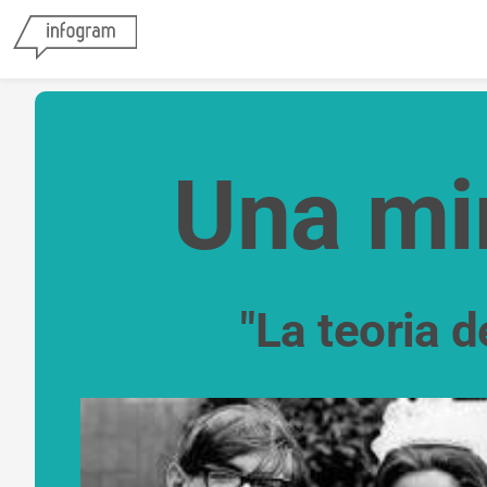
Una mir
"La teoria 