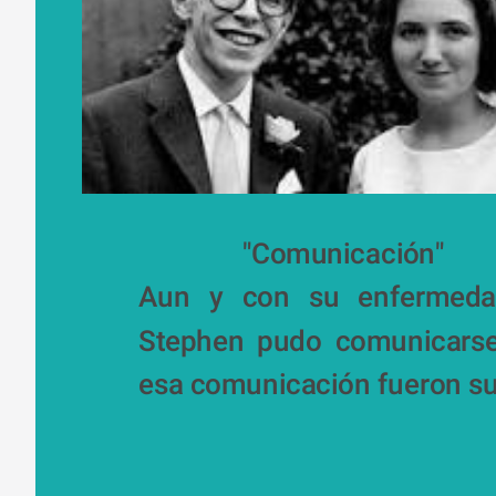
               "Comunicación"
Aun y con su enfermedad
Stephen pudo comunicarse
esa comunicación fueron sus