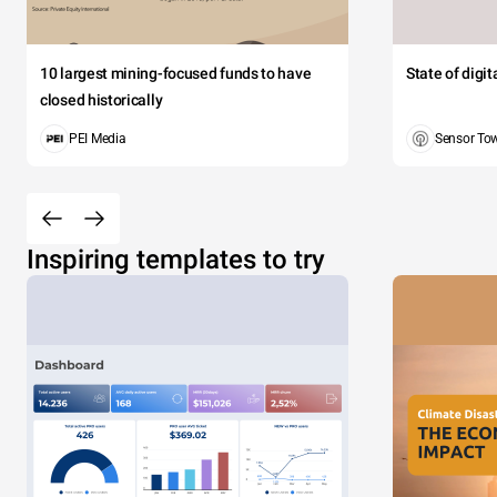
10 largest mining-focused funds to have
State of digi
closed historically
PEI Media
Sensor To
Inspiring templates to try