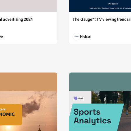
tal advertising 2024
The Gauge™: TV viewing trends in
wer
Nielsen