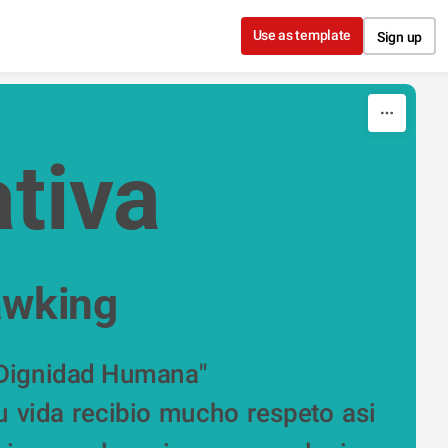
Use as template
Sign up
tiva
awking
             "Dignidad Humana"
u vida recibio mucho respeto asi 