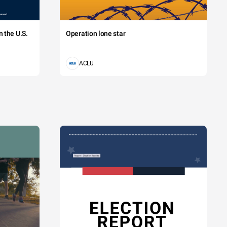
 the U.S.
Operation lone star
ACLU