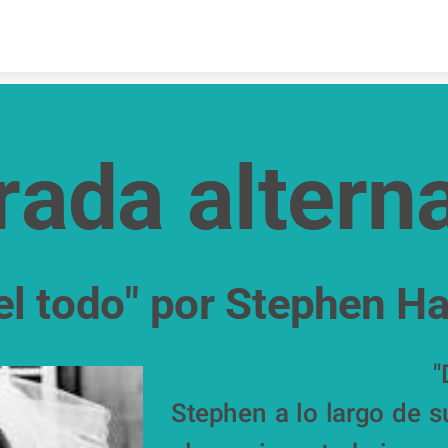
Skip to content
ada alterna
del todo" por Stephen H
  
Stephen a lo largo de s