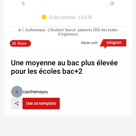
0
20
Écoles postbac : 14,3/20
© C. Authemayou - L'Etudiant. Source : palmarès 2016 des écoles
d'ingénieurs.
Made with
Share
Une moyenne au bac plus élevée
pour les écoles bac+2
cauthemayou
Use as template