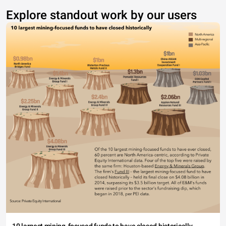
Explore standout work by our users
10 largest mining-focused funds to have closed historically