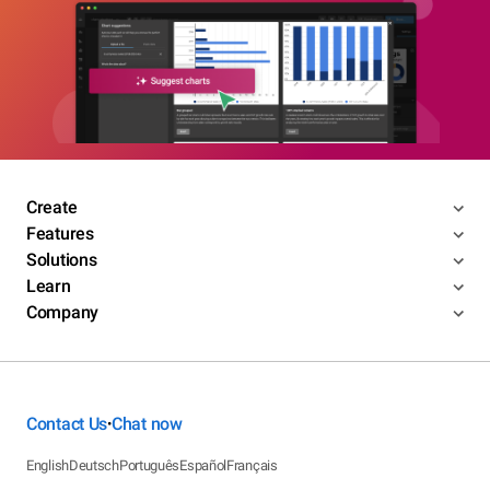
Create
Features
Solutions
Learn
Company
Contact Us
Chat now
•
English
Deutsch
Português
Español
Français