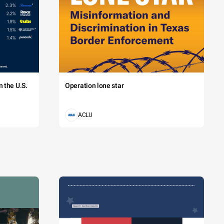
 the U.S.
Operation lone star
ACLU