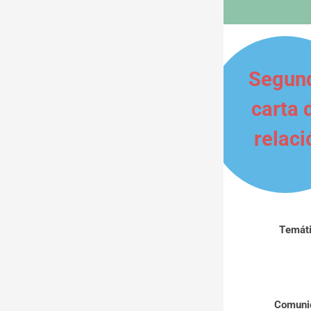
Segund
carta d
relaci
Temáti
Comunica