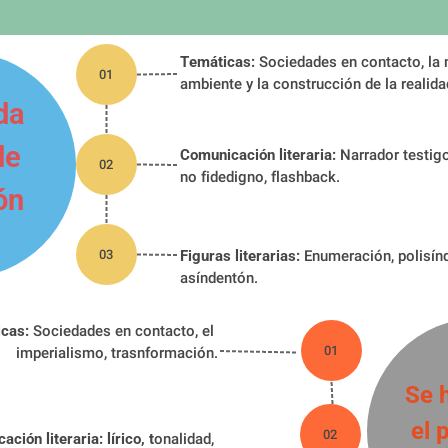
Temáticas:
 Sociedades en contacto, la n
01
ambiente y la construcción de la realida
a 
e 
Comunicación literaria:
 Narrador testigo
02
no fidedigno, flashback.
ón
03
Figuras literarias:
 Enumeración, polisínd
asíndentón.
cas:
 Sociedades en contacto, el 
01
imperialismo, trasnformación.
Se h
el 
02
ción literaria: lírico, t
onalidad, 