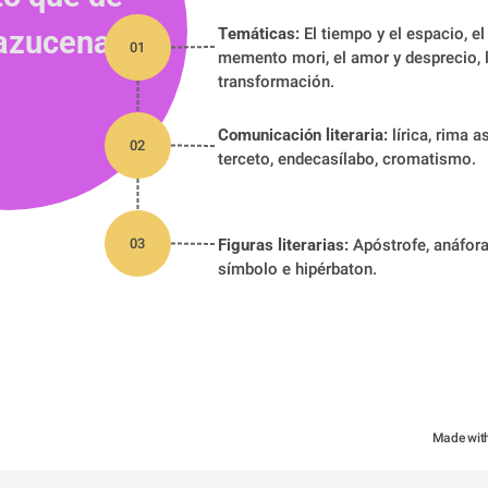
 azucena"
Temáticas:
 El tiempo y el espacio, el
01
memento mori, el amor y desprecio, la
transformación.
Comunicación literaria:
 lírica, rima a
02
terceto, endecasílabo, cromatismo.
03
Figuras literarias:
 Apóstrofe, anáfora
símbolo e hipérbaton.
Made wit