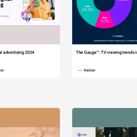
tal advertising 2024
The Gauge™: TV viewing trends in
wer
Nielsen