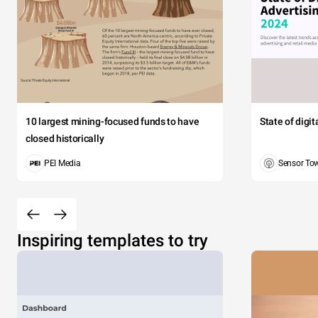
10 largest mining-focused funds to have
State of digi
closed historically
PEI Media
Sensor To
Inspiring templates to try