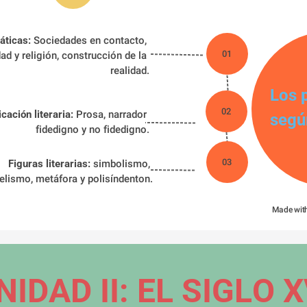
ticas:
 Sociedades en contacto, 
01
dad y religión, construcción de la 
realidad.
Los 
02
ación literaria: 
Prosa, narrador 
segú
fidedigno y no fidedigno.
03
Figuras literarias:
 simbolismo, 
elismo, metáfora y polisíndenton.
Made wit
NIDAD II: EL SIGLO X