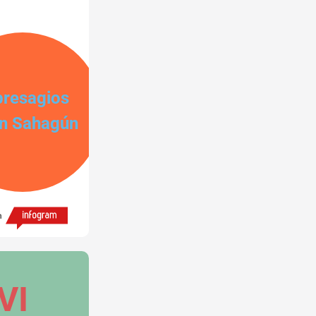
presagios 
n Sahagún
h
VI