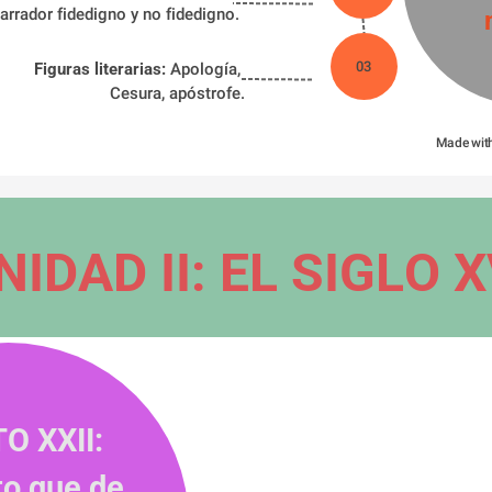
arrador fidedigno y no fidedigno.
03
Figuras literarias:
 Apología, 
Cesura, apóstrofe.
Made wit
NIDAD II: EL SIGLO X
O XXII: 
to que de 