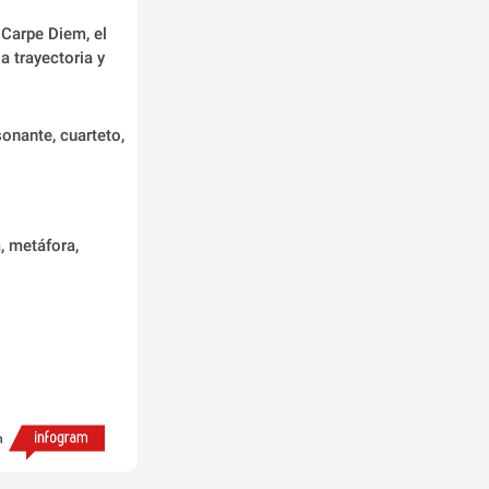
 Carpe Diem, el 
 trayectoria y 
sonante, cuarteto, 
, metáfora, 
h