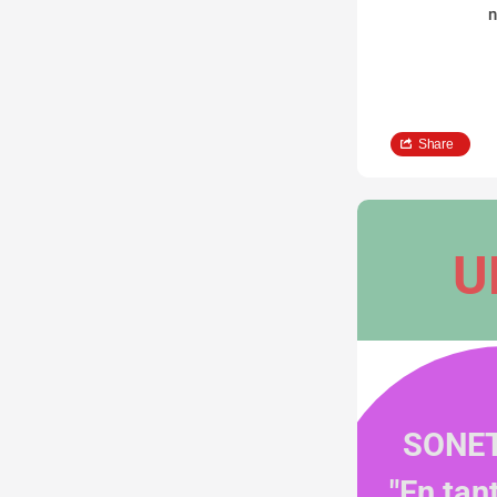
n
Share
U
SONET
"En tan