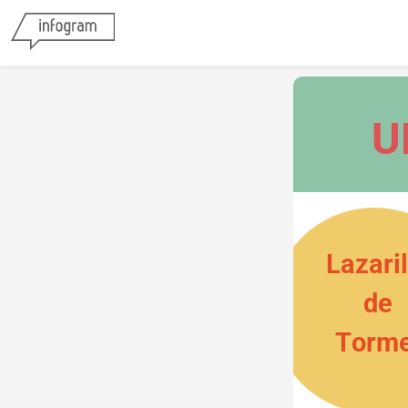
U
Lazaril
de 
Torm