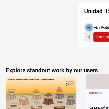
Unidad II:
Aida Rodr
Use as 
Explore standout work by our users