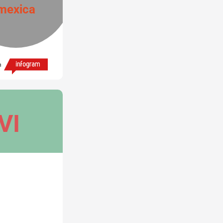
mexica
h
VI