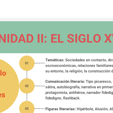
Skip to content
NIDAD II: EL SIGLO X
Temáticas:
 Sociedades en contacto, div
01
socioeconómicas, relaciones familiares, 
lo 
su entorno, la religión, la construcción d
Comunicación literaria:
 Tipo picaresco, 
02
sátira, autobiografía, narrativa en primer
protagonista, antihéroe, narrador fidedig
es
fidedigno, flashback.
03
Figuras literarias:
 Hipérbole, Alusión, A