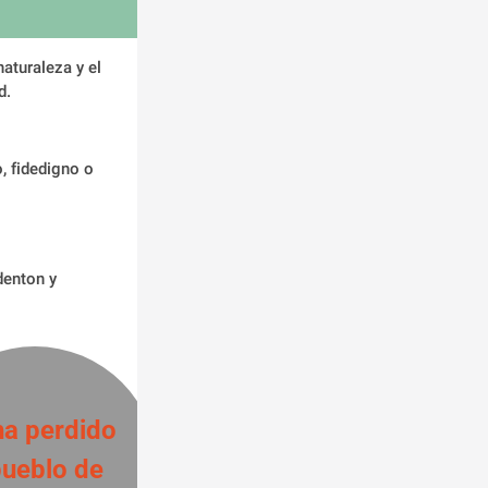
aturaleza y el 
d.
, fidedigno o 
enton y 
a perdido 
pueblo de 