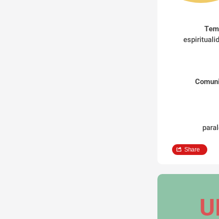
Temá
espirituali
Comunic
paral
Share
U