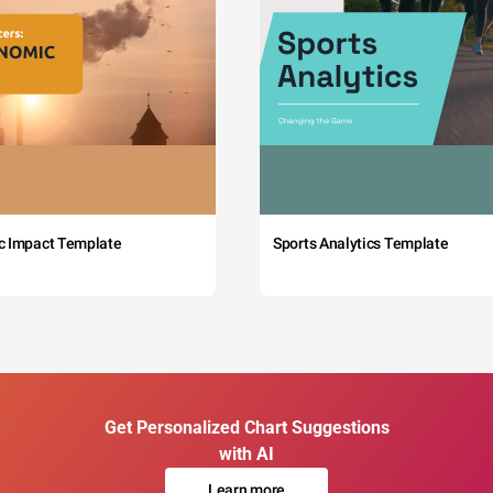
c Impact Template
Sports Analytics Template
Get Personalized Chart Suggestions
with AI
Learn more