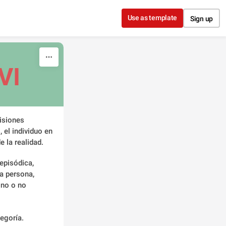
Use as template
Sign up
VI
isiones 
el individuo en 
e la realidad.
episódica, 
a persona, 
no o no 
legoría.