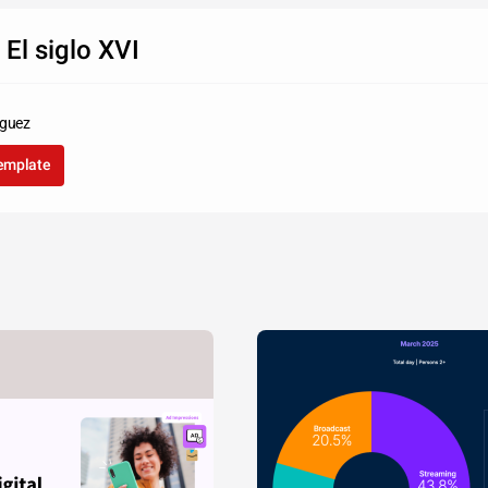
 El siglo XVI
iguez
template