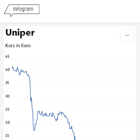
Skip to content
Uniper
Kurs in Euro
45
40
35
30
25
20
15