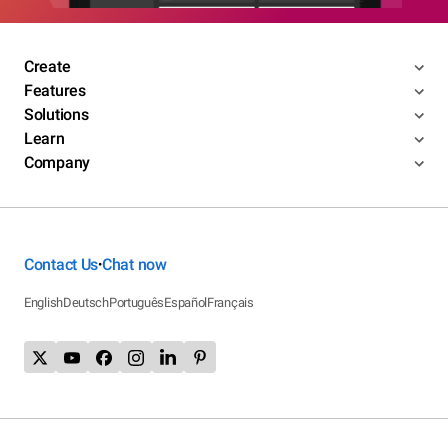
Create
Features
Solutions
Learn
Company
Contact Us
Chat now
•
English
Deutsch
Português
Español
Français