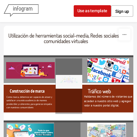
Skip to content
Use as template
Sign up
Utilización de herramientas social-media, Redes sociales y 
comunidades virtuales
Tráfico web
Construcción de marca
Hablamos del número de visitantes que 
Como marca, debemos ser capaces de atraer y 
satisfacer a nuestra audiencia de manera 
acceden a nuestro sitio web y agregan 
predecible y coherente, para generar empatía 
valor a nuestro portal digital.
con nuestros consumidores