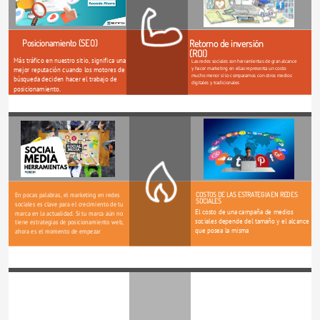
Retorno de inversión 
Posicionamiento (SEO)
(ROI)
Más tráfico en nuestro sitio, significa una 
Las redes sociales son herramientas de gran alcance 
y hacer marketing en ellas representa un costo 
mejor reputación cuando los motores de 
mucho menor si lo comparamos con otros medios 
búsqueda deciden hacer el trabajo de 
digitales y tradicionales
posicionamiento.
COSTOS DE LAS ESTRATEGIA EN REDES 
En pocas palabras, el marketing en redes 
SOCIALES
sociales es clave para el crecimiento de tu 
El costo de una campaña de medios 
marca en la actualidad. Si tu marca aún no 
sociales depende del tamaño y el alcance 
tiene estrategias de posicionamiento web, 
que posea la misma
ahora es el momento de empezar