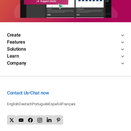
Create
Features
Solutions
Learn
Company
Contact Us
Chat now
•
English
Deutsch
Português
Español
Français