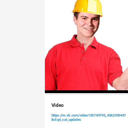
Video
https://m.vk.com/video155749795_456239043?
list=pl_cat_updates