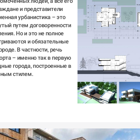
номоченных людей, а все его 
аждане и представители 
менная урбанистика – это 
тый путем договоренности 
ния. Но и это не полное 
триваются и обязательные 
роде. В частности, речь 
рта – именно так в первую 
ные города, построенные в 
ным стилем.  