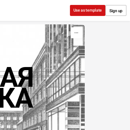
Use as template
Sign up
АЯ
КА