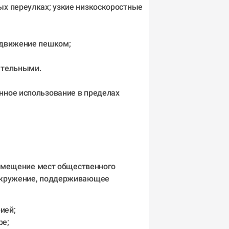
х переулках; узкие низкоскоростные 
едвижение пешком;
ательными.
ное использование в пределах 
азмещение мест общественного 
окружение, поддерживающее 
ией;
е; 