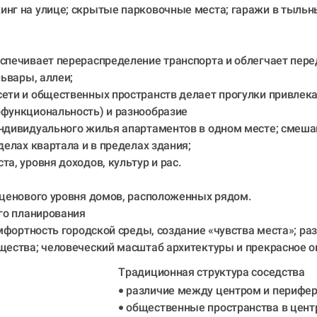
нг на улице; скрытые парковочные места; гаражи в тыльны
еспечивает перераспределение транспорта и облегчает пер
львары, аллеи;
сети и общественных пространств делает прогулки привлек
функциональность) и разнообразие 
ндивидуального жилья апартаментов в одном месте; смешан
делах квартала и в пределах здания;
а, уровня доходов, культур и рас.
 ценового уровня домов, расположенных рядом.
го планирования 
омфортность городской среды, создание «чувства места»; р
бщества; человеческий масштаб архитектуры и прекрасное 
Традиционная структура соседства 
различие между центром и перифер
общественные пространства в центр