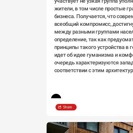
участвует не узкая группа упол
жители, в том числе простые гр
бизнеса. Получается, что совре
всеобщий компромисс, достигну
между разными группами населе
определение, так как предусма
принципы такого устройства в го
идет об идее гуманизма и комфо
очередь характеризуются запад
соответствии с этим архитектур
Share