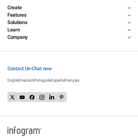
Create
Features
Solutions
Learn
Company
Contact Us
Chat now
•
English
Deutsch
Português
Español
Français