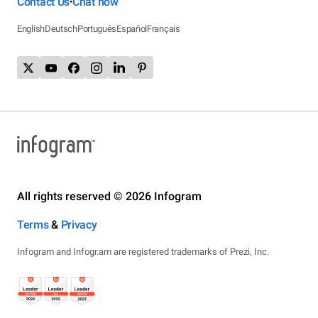
Contact Us
Chat now
•
English
Deutsch
Português
Español
Français
All rights reserved © 2026 Infogram
Terms
&
Privacy
Infogram and Infogr.am are registered trademarks of Prezi, Inc.