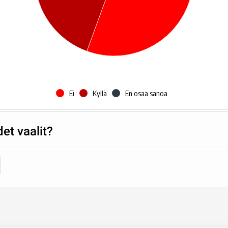
Ei
Kyllä
En osaa sanoa
et vaalit?