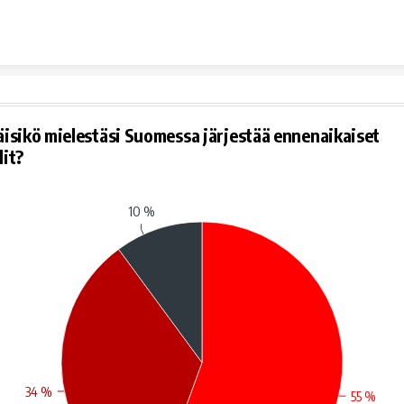
Skip to content
äisikö mielestäsi Suomessa järjestää ennenaikaiset
lit?
10 %
34 %
55 %