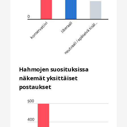
0
konservatiivi
liberaali
neutraali / epäselvä sisäl…
Hahmojen suosituksissa
näkemät yksittäiset
postaukset
500
400