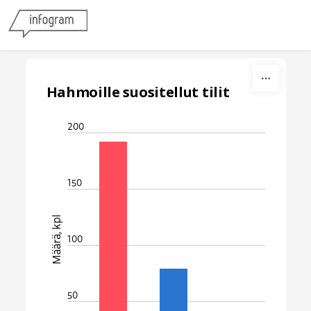
Skip to content
Hahmoille suositellut tilit
200
150
Määrä, kpl
100
50