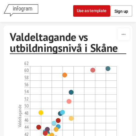
Skip to content
Use as template
Sign up
Valdeltagande vs
utbildningsnivå i Skåne
62
60
58
56
54
52
50
Valdeltagande
48
46
44
42