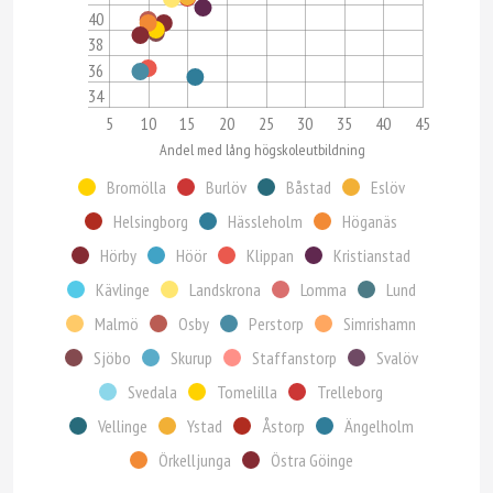
40
38
36
34
5
10
15
20
25
30
35
40
45
Andel med lång högskoleutbildning
Bromölla
Burlöv
Båstad
Eslöv
Helsingborg
Hässleholm
Höganäs
Hörby
Höör
Klippan
Kristianstad
Kävlinge
Landskrona
Lomma
Lund
Malmö
Osby
Perstorp
Simrishamn
Sjöbo
Skurup
Staffanstorp
Svalöv
Svedala
Tomelilla
Trelleborg
Vellinge
Ystad
Åstorp
Ängelholm
Örkelljunga
Östra Göinge