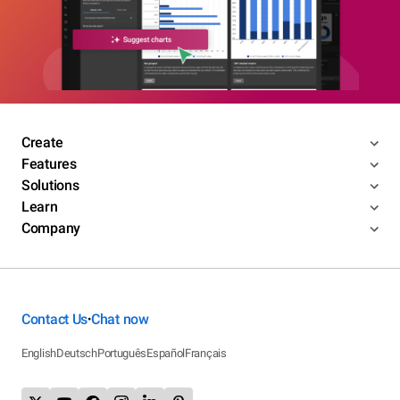
Create
Features
Solutions
Learn
Company
Contact Us
Chat now
•
English
Deutsch
Português
Español
Français