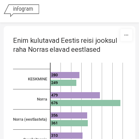
Skip to content
Enim kulutavad Eestis reisi jooksul
raha Norras elavad eestlased
280
KESKMINE
249
479
Norra
676
356
Norra (eestlasteta)
361
310