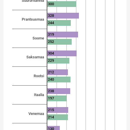
Suurbritannia
300
328
Prantsusmaa
244
319
Soome
252
304
Saksamaa
229
212
Rootsi
240
238
Itaalia
197
215
Venemaa
214
130