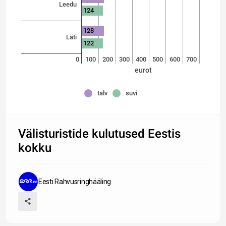
Leedu
124
128
Läti
122
0
100
200
300
400
500
600
700
eurot
talv
suvi
Välisturistide kulutused Eestis
kokku
Eesti Rahvusringhääling