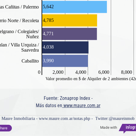
5,642
as Cañitas / Palermo
4,785
rrio Norte / Recoleta
elgrano / Colegiales/
4,771
Nuñez
lan / Villa Urquiza /
4,038
Saavedra
3,990
Caballito
0
2,000
4,000
6,000
8,000
Valor promedio en $ de Alquiler de 2 ambientes (4
Fuente: Zonaprop Index -
Más datos en
www.maure.com.ar
Maure Inmobiliaria - www.maure.com.ar/notas.php - Twitter:@maureinmob
Made with
hare