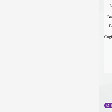
L
Ba
B
Cogh
S