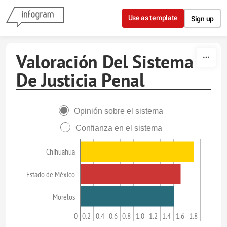
Skip to content
Use as template
Sign up
Valoración Del Sistema
De Justicia Penal
Opinión sobre el sistema
Confianza en el sistema
Chihuahua
Estado de México
Morelos
0
0.2
0.4
0.6
0.8
1.0
1.2
1.4
1.6
1.8