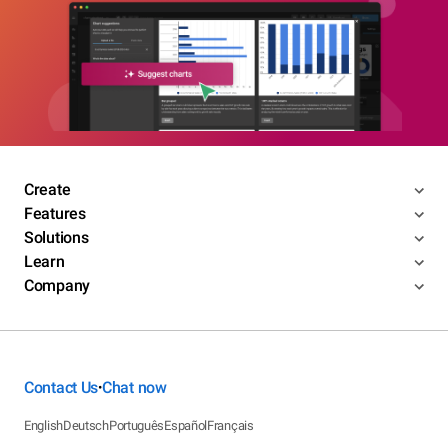
Create
Features
Solutions
Learn
Company
Contact Us
Chat now
•
English
Deutsch
Português
Español
Français