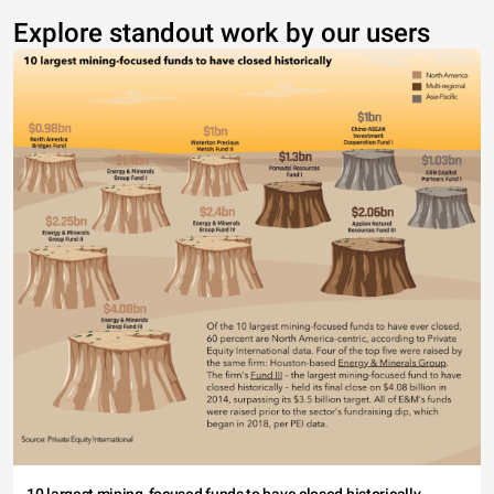
Explore standout work by our users
10 largest mining-focused funds to have closed historically