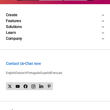
Create
Features
Solutions
Learn
Company
Contact Us
Chat now
•
English
Deutsch
Português
Español
Français