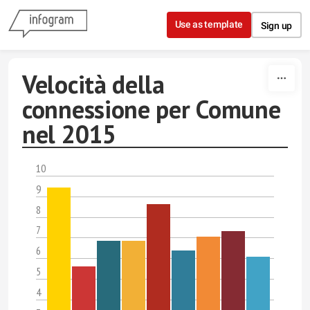
Skip to content
Use as template
Sign up
Velocità della
connessione per Comune
nel 2015
10
9
8
7
6
5
4