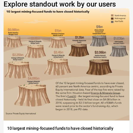
Explore standout work by our users
10 largest mining-focused funds to have closed historically