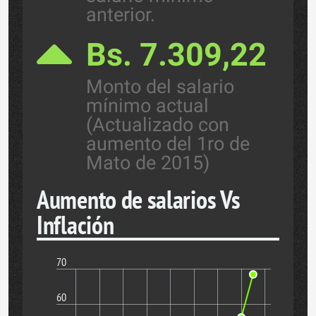
anterior.
Bs. 7.309,22
Monto del salario
mínimo actual
(Actualizado con
aumento del 1ro de
Mato de 2015)
Aumento de salarios Vs
Inflación
70
60