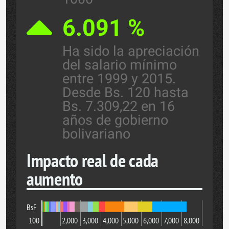
6.091 %
Ha sido la apreciación
del salario mínimo
entre 1999 y 2015.
Desde Bs. 120 hasta
Bs. 7.309,22 en 16
años de gobierno
bolivariano
Impacto real de cada
aumento
BsF
100
1,000
2,000
3,000
4,000
5,000
6,000
7,000
8,000