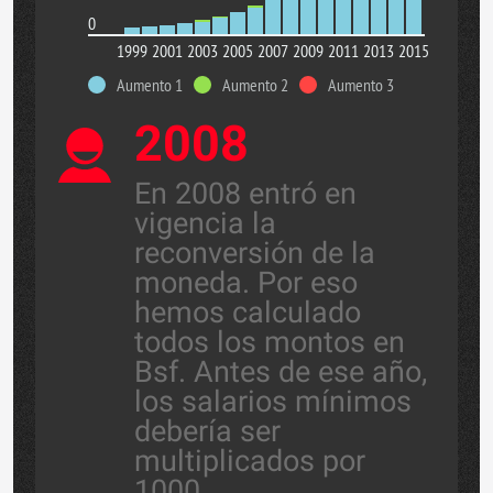
0
1999
2001
2003
2005
2007
2009
2011
2013
2015
Aumento 1
Aumento 2
Aumento 3
2008
En 2008 entró en
vigencia la
reconversión de la
moneda. Por eso
hemos calculado
todos los montos en
Bsf. Antes de ese año,
los salarios mínimos
debería ser
multiplicados por
1000