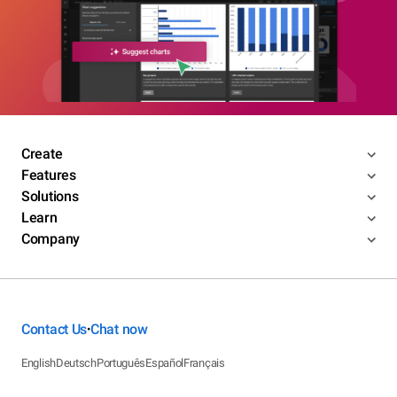
Create
Features
Solutions
Learn
Company
Contact Us
Chat now
•
English
Deutsch
Português
Español
Français