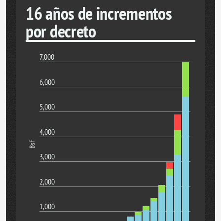
16 años de incrementos
por decreto
7,000
6,000
5,000
4,000
BsF
3,000
2,000
1,000